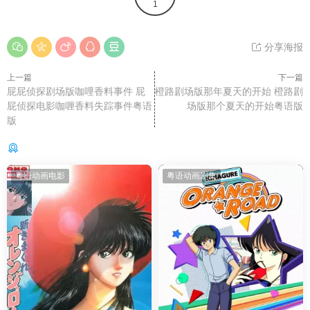
1
分享海报
上一篇
下一篇
屁屁侦探剧场版咖哩香料事件 屁
橙路剧场版那年夏天的开始 橙路剧
屁侦探电影咖喱香料失踪事件粤语
场版那个夏天的开始粤语版
版
你可能还感兴趣的
粤语动画电影
粤语动画剧集