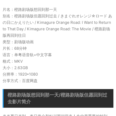
片名：橙路剧场版想回到那一天
别名：橙路剧场版但愿回到过去 / きまぐれオレンジ☆ロード あ
の日にかえりたい / Kimagure Orange Road: I Want to Return
to That Day / Kimagure Orange Road: The Movie / 橙路剧场
版再回到往日
类型：剧场版动画
片长：68分钟
语言：单粤语音轨+中文字幕
格式：MKV
大小：2.63GB
分辨率：1920*1080
分享方式：百度网盘
橙路剧场版想回到那一天/橙路剧场版但愿回到过
去影片简介