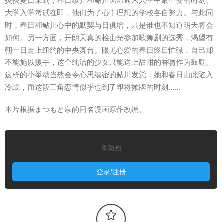
炎炎夏日来到，春日恭介和鲇川圆却迎来人生中最重要的时刻。
大学入学考试在即，他们为了心中理想的学校各自努力。与此同
时，春日和鲇川心中的默契与日俱增，只是谁也不知道明天将会
如何。另一方面，开朗天真的桧山光参加歌舞剧的选秀，渴望有
朝一日走上纽约的中央舞台。眼见心爱的春日终日忙碌，自己却
不能施以援手，这个纯洁的少女只能送上甜甜的香吻作为鼓励。
这样的小举动当然会令心思缜密的鲇川发觉，她和春日由此陷入
冷战，而这段三角恋情似乎也到了即将摊牌的时刻……
本片根据まつもと泉的同名漫画原作改编。
粤动画
登录/注册