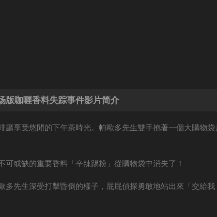
场版咖喱香料失踪事件影片简介
啡廳享受悠閒的下午茶時光。帕歐多先生雙手抱著一個大購物袋
不可或缺的重要香料「辛辣踢粉」從購物袋中消失了！
歐多先生深受打擊昏倒的樣子，屁屁偵探勇敢地站出來「交給我