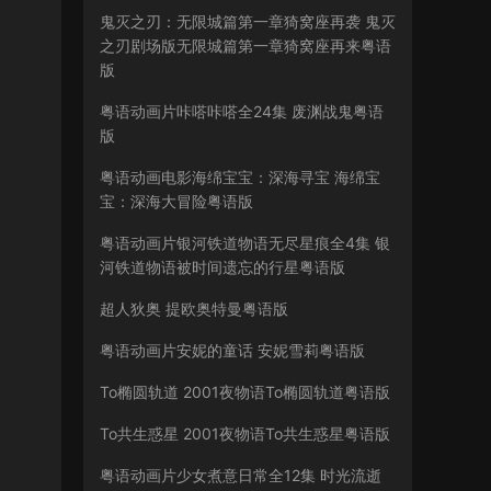
鬼灭之刃：无限城篇第一章猗窝座再袭 鬼灭
之刃剧场版无限城篇第一章猗窝座再来粤语
版
粤语动画片咔嗒咔嗒全24集 废渊战鬼粤语
版
粤语动画电影海绵宝宝：深海寻宝 海绵宝
宝：深海大冒险粤语版
粤语动画片银河铁道物语无尽星痕全4集 银
河铁道物语被时间遗忘的行星粤语版
超人狄奥 提欧奥特曼粤语版
粤语动画片安妮的童话 安妮雪莉粤语版
To椭圆轨道 2001夜物语To椭圆轨道粤语版
To共生惑星 2001夜物语To共生惑星粤语版
粤语动画片少女煮意日常全12集 时光流逝