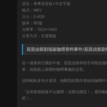
语言：单粤语音轨+中文字幕
格式：MKV
大小：0.4GB
版本：BD版
分辨率：1920*1080
分享方式：百度网盘
屁屁侦探剧场版咖哩香料事件/屁屁侦探剧
在一個風和日麗的午後，屁屁偵探和助手布朗在咖
來，他是鎮上新開的咖哩餐廳的店長。
這時帕歐多先生發現，他剛買的製作美味的咖哩中
「沒有那個就做不出咖哩！沒辦法開店！」看到帕
吧！」