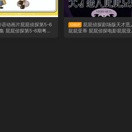
粤语动画片屁屁侦探第5-6
屁屁侦探剧场版天才恶
1080P
集 屁屁侦探第5-6期粤语
屁屁亚蒂 屁屁侦探电影屁屁亚
粤语版