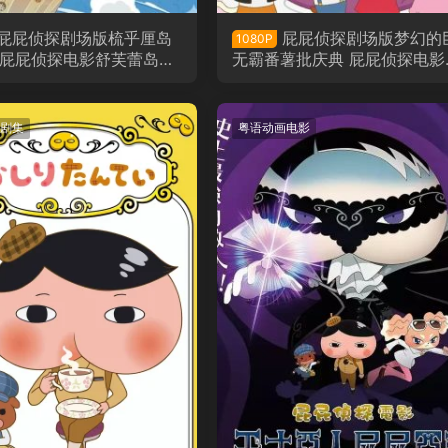
屁屁侦探剧场版梳乎厘岛
屁屁侦探剧场版梦幻的
1080P
 屁屁侦探电影舒芙蕾岛的
无霸番薯批庆典 屁屁侦探电影
语版
中的巨大番薯祭典粤语版
剧集
粤语动画电影