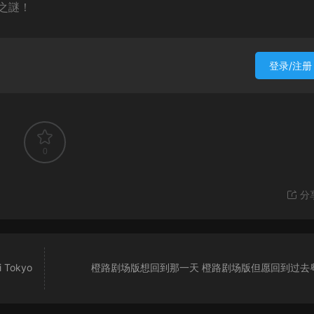
之謎！
登录/注册
0
分
Tokyo
橙路剧场版想回到那一天 橙路剧场版但愿回到过去