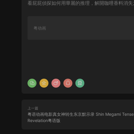
看屁屁偵探如何用華麗的推理，解開咖哩香料消失
粤动画
上一篇
粤语动画电影真女神转生东京默示录 Shin Megami Tensei 
Revelation粤语版