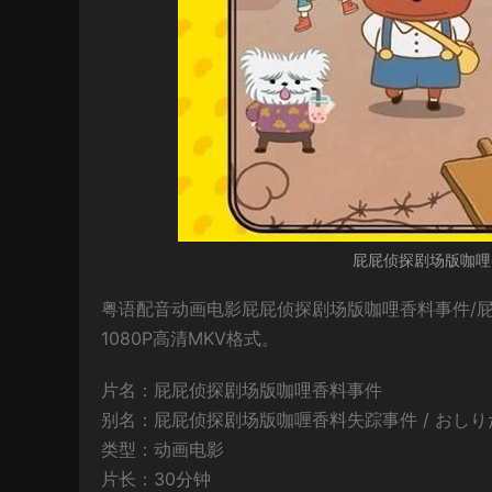
屁屁侦探剧场版咖哩
粤语配音动画电影屁屁侦探剧场版咖哩香料事件/
1080P高清MKV格式。
片名：屁屁侦探剧场版咖哩香料事件
别名：屁屁侦探剧场版咖喱香料失踪事件 / おしり
类型：动画电影
片长：30分钟