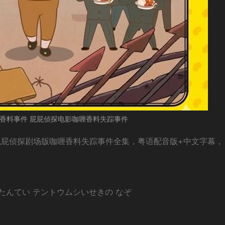
香料事件 屁屁侦探电影咖喱香料失踪事件
屁屁侦探剧场版咖喱香料失踪事件全集，粤语配音版+中文字幕，
たんてい テントウムシいせきの なぞ