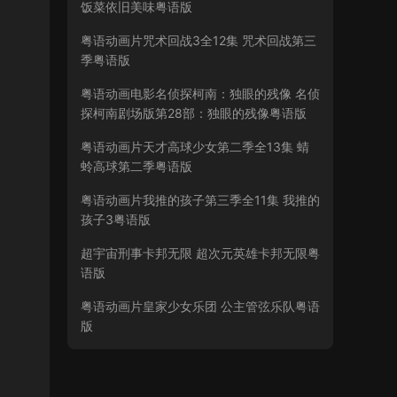
饭菜依旧美味粤语版
粤语动画片咒术回战3全12集 咒术回战第三
季粤语版
粤语动画电影名侦探柯南：独眼的残像 名侦
探柯南剧场版第28部：独眼的残像粤语版
粤语动画片天才高球少女第二季全13集 蜻
蛉高球第二季粤语版
粤语动画片我推的孩子第三季全11集 我推的
孩子3粤语版
超宇宙刑事卡邦无限 超次元英雄卡邦无限粤
语版
粤语动画片皇家少女乐团 公主管弦乐队粤语
版