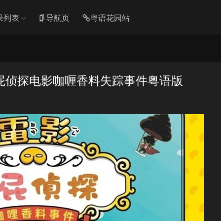
录列表
导航页
粤语花园站
屁侦探电影咖喱香料失踪事件粤语版