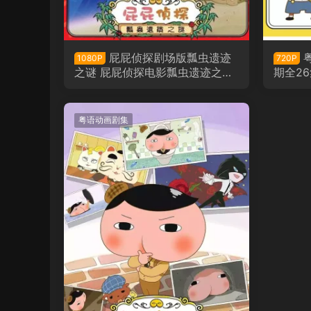
屁屁侦探剧场版瓢虫遗迹
1080P
720P
之谜 屁屁侦探电影瓢虫遗迹之谜
期全26
粤语版
版
粤语动画剧集