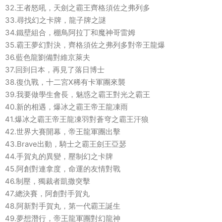
32.王者怒吼，天劍之霸王齊格須佐之弗列多
33.尋找幻之卡牌，龍子牌之謎
34.鐵壁組合，棚鳥阿拉丁和魔神哥雷姆
35.霸王夢幻對決，齊格須佐之弗列多對帝王龍爆
36.藍色龍劉備對維京萊夫
37.回到日本，再見了落日博士
38.復仇戰，十二宮X稀有卡軍團來襲
39.我要做學生會長，魅惑之霸王對光之霸王
40.新的相遇，爆冰之霸王帝王龍凍雨
41.爆冰之霸王帝王龍凍羽對蒼穹之霸王汗狼
42.世界大賽開幕，帝王龍軍團出擊
43.Brave出動，騎士之霸王劍王亞瑟
44.手賀丸的異變，壓制幻之卡牌
45.阿創對連拿度，命運的友情對戰
46.制壓，獨裁者凱撒突擊
47.總決賽，阿創對手賀丸
48.阿新對手賀丸，第一代霸王誕生
49.夢想潛行，帝王龍軍團對幻龍神