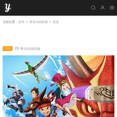
当前位置：
首页
粤语动画剧集
正文
粤语动画片Battle Spirits 霸王全50集 战斗之
魂：霸王粤语版
720P
粤语动画剧集