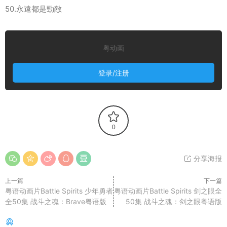
50.永遠都是勁敵
粤动画
登录/注册
0
分享海报
上一篇
下一篇
粤语动画片Battle Spirits 少年勇者
粤语动画片Battle Spirits 剑之眼全
全50集 战斗之魂：Brave粤语版
50集 战斗之魂：剑之眼粤语版
你可能还感兴趣的