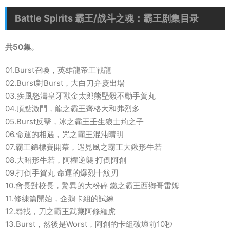
Battle Spirits 霸王/战斗之魂：霸王剧集目录
共50集。
01.Burst召喚，英雄龍帝王戰龍
02.Burst對Burst，大白刀弁慶出場
03.疾風怒濤皇牙獸金太郎熊堅毅不動手賀丸
04.頂點激鬥，龍之霸王齊格大和弗烈多
05.Burst反擊，冰之霸王壬生狼士荊之子
06.命運的相遇，咒之霸王混沌晴明
07.霸王錦標賽開幕，遇見風之霸王大鍬形牛若
08.大昭形牛若，阿權逆襲 打倒阿創
09.打倒手賀丸 命運的爆烈十紋刃
10.會長對校長，驚異的大粉碎 鐵之霸王西鄉哥雷姆
11.修練篇開始，企鵝卡組的試練
12.尋找，刀之霸王武藏阿修羅虎
13.Burst，然後是Worst，阿創的卡組破壞前10秒