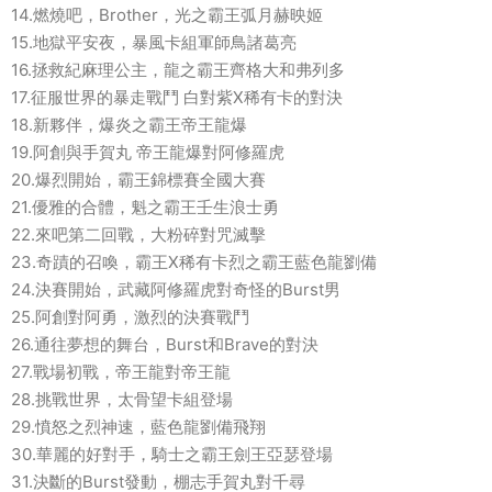
14.燃燒吧，Brother，光之霸王弧月赫映姬
15.地獄平安夜，暴風卡組軍師鳥諸葛亮
16.拯救紀麻理公主，龍之霸王齊格大和弗列多
17.征服世界的暴走戰鬥 白對紫X稀有卡的對決
18.新夥伴，爆炎之霸王帝王龍爆
19.阿創與手賀丸 帝王龍爆對阿修羅虎
20.爆烈開始，霸王錦標賽全國大賽
21.優雅的合體，魁之霸王壬生浪士勇
22.來吧第二回戰，大粉碎對咒滅擊
23.奇蹟的召喚，霸王X稀有卡烈之霸王藍色龍劉備
24.決賽開始，武藏阿修羅虎對奇怪的Burst男
25.阿創對阿勇，激烈的決賽戰鬥
26.通往夢想的舞台，Burst和Brave的對決
27.戰場初戰，帝王龍對帝王龍
28.挑戰世界，太骨望卡組登場
29.憤怒之烈神速，藍色龍劉備飛翔
30.華麗的好對手，騎士之霸王劍王亞瑟登場
31.決斷的Burst發動，棚志手賀丸對千尋