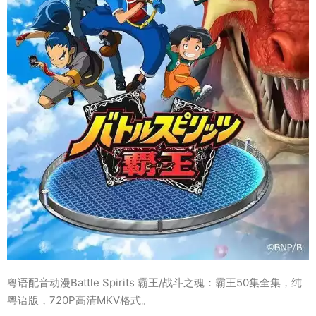
粤语配音动漫Battle Spirits 霸王/战斗之魂：霸王50集全集，纯
粤语版，720P高清MKV格式。