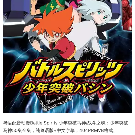
粤语配音动漫Battle Spirits 少年突破马神/战斗之魂：少年突破
马神50集全集，纯粤语版+中文字幕，404PRMVB格式。