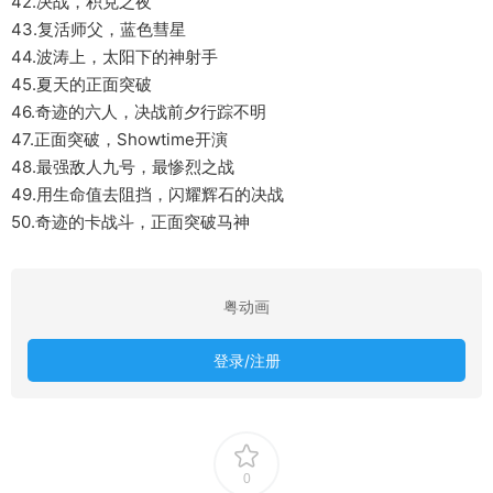
42.决战，积克之夜
43.复活师父，蓝色彗星
44.波涛上，太阳下的神射手
45.夏天的正面突破
46.奇迹的六人，决战前夕行踪不明
47.正面突破，Showtime开演
48.最强敌人九号，最惨烈之战
49.用生命值去阻挡，闪耀辉石的决战
50.奇迹的卡战斗，正面突破马神
粤动画
登录/注册
0