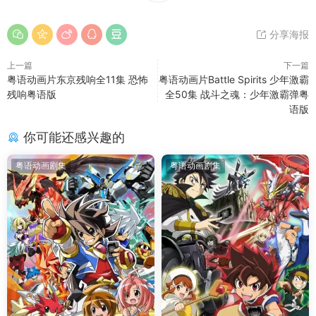
分享海报
上一篇
下一篇
粤语动画片东京残响全11集 恐怖
粤语动画片Battle Spirits 少年激霸
残响粤语版
全50集 战斗之魂：少年激霸弹粤
语版
你可能还感兴趣的
粤语动画剧集
粤语动画剧集