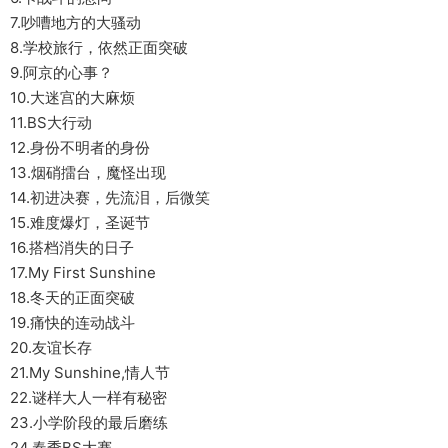
7.吵嘈地方的大骚动
8.学校旅行，依然正面突破
9.阿京的心事？
10.大迷宫的大麻烦
11.BS大行动
12.身份不明者的身份
13.烟硝擂台，魔怪出现
14.初进决赛，先流泪，后微笑
15.难度爆灯，圣诞节
16.搭档消失的日子
17.My First Sunshine
18.冬天的正面突破
19.痛快的连动战斗
20.友谊长存
21.My Sunshine,情人节
22.谜样大人一样有秘密
23.小学阶段的最后磨练
24.春季BS大赛