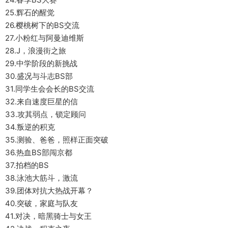
25.辉石的醒觉
26.樱桃树下的BS交流
27.小粉红与阿曼迪维斯
28.J，浪漫街之旅
29.中学阶段的新挑战
30.盛况与斗志BS部
31.同学生会会长的BS交流
32.来自速度巨星的信
33.攻其弱点，锁定顾问
34.叛逆的积克
35.测验、爸爸，照样正面突破
36.热血BS部闯京都
37.拍档的BS
38.泳池大筋斗，激流
39.团体对抗大热战开幕？
40.突破，家庭与队友
41.对决，暗黑骑士与女王