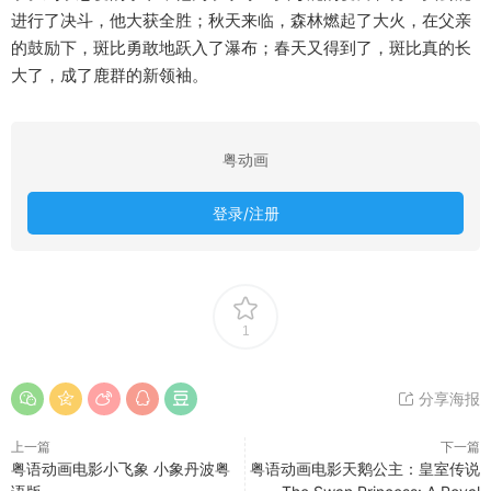
进行了决斗，他大获全胜；秋天来临，森林燃起了大火，在父亲
的鼓励下，斑比勇敢地跃入了瀑布；春天又得到了，斑比真的长
大了，成了鹿群的新领袖。
粤动画
登录/注册
1
分享海报
上一篇
下一篇
粤语动画电影小飞象 小象丹波粤
粤语动画电影天鹅公主：皇室传说