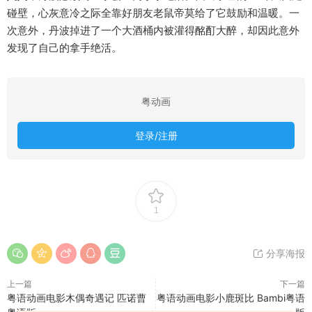
碰壁，心灰意冷之际全靠好朋友老鼠帝莫给了它鼓励和温暖。一
次意外，丹波掉进了一个大酒桶内被灌得酩酊大醉，却因此意外
发现了自己的拿手绝活。
粤动画
登录/注册
1
分享海报
上一篇
下一篇
粤语动画电影木偶奇遇记 匹诺曹
粤语动画电影小鹿斑比 Bambi粤语