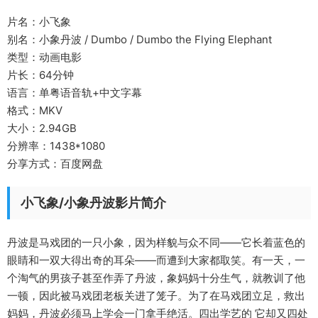
片名：小飞象
别名：小象丹波 / Dumbo / Dumbo the Flying Elephant
类型：动画电影
片长：64分钟
语言：单粤语音轨+中文字幕
格式：MKV
大小：2.94GB
分辨率：1438*1080
分享方式：百度网盘
小飞象/小象丹波影片简介
丹波是马戏团的一只小象，因为样貌与众不同——它长着蓝色的
眼睛和一双大得出奇的耳朵——而遭到大家都取笑。有一天，一
个淘气的男孩子甚至作弄了丹波，象妈妈十分生气，就教训了他
一顿，因此被马戏团老板关进了笼子。为了在马戏团立足，救出
妈妈，丹波必须马上学会一门拿手绝活。四出学艺的 它却又四处