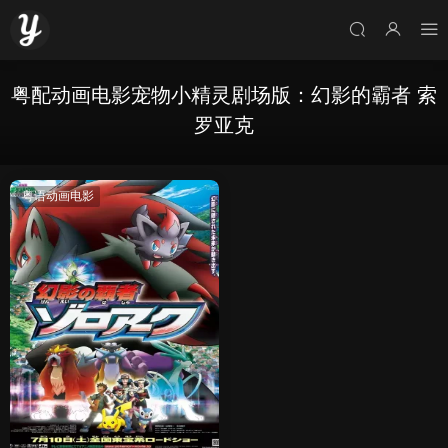
粤配动画电影宠物小精灵剧场版：幻影的霸者 索
罗亚克
粤语动画电影