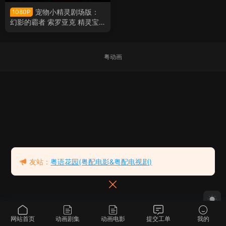
宠物小精灵剧场版：
1080P
幻影的霸者 索罗亚克 精灵宝
可梦剧场版：幻影的霸者索罗
亚克粤语版
粤动画
友站：
粤语花园(粤配电影&粤配电视剧)
网站首页
动画剧集
动画电影
提交工单
我的