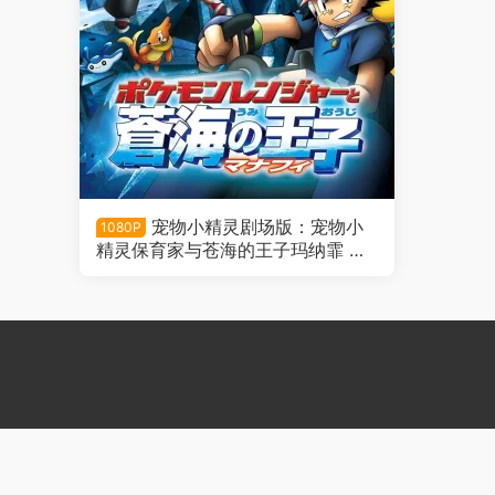
宠物小精灵剧场版：宠物小
1080P
精灵保育家与苍海的王子玛纳霏 精
灵宝可梦剧场版：护林员与沧海之
王子玛娜霏粤语版