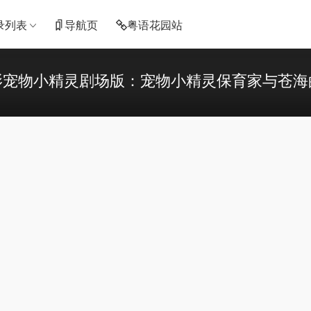
录列表
导航页
粤语花园站
影宠物小精灵剧场版：宠物小精灵保育家与苍海