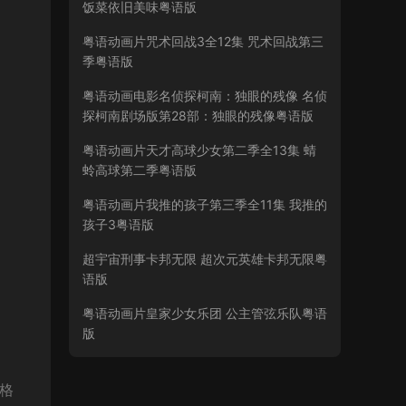
饭菜依旧美味粤语版
粤语动画片咒术回战3全12集 咒术回战第三
季粤语版
粤语动画电影名侦探柯南：独眼的残像 名侦
探柯南剧场版第28部：独眼的残像粤语版
粤语动画片天才高球少女第二季全13集 蜻
蛉高球第二季粤语版
粤语动画片我推的孩子第三季全11集 我推的
孩子3粤语版
超宇宙刑事卡邦无限 超次元英雄卡邦无限粤
语版
粤语动画片皇家少女乐团 公主管弦乐队粤语
版
V格