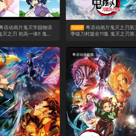
粤语动画片鬼灭学园物语
粤语动画片鬼灭之刃第
1080P
鬼灭之刃 初高一体!! 鬼灭
季锻刀村篇全11集 鬼灭之刃第
语粤语版
季刀匠村篇粤语版[1080P合成
剧集
粤语动画剧集