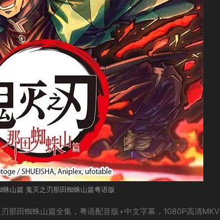
蜘蛛山篇 鬼灭之刃那田蜘蛛山篇粤语版
刃那田蜘蛛山篇全集，粤语配音版+中文字幕，1080P高清MK