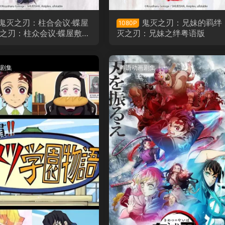
鬼灭之刃：柱合会议·蝶屋
鬼灭之刃：兄妹的羁绊
1080P
灭之刃：柱众会议·蝶屋敷篇
灭之刃：兄妹之绊粤语版
剧集
粤语动画剧集