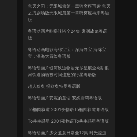
鬼灭之刃：无限城篇第一章猗窝座再袭 鬼灭
之刃剧场版无限城篇第一章猗窝座再来粤语
版
粤语动画片咔嗒咔嗒全24集 废渊战鬼粤语
版
粤语动画电影海绵宝宝：深海寻宝 海绵宝
宝：深海大冒险粤语版
粤语动画片银河铁道物语无尽星痕全4集 银
河铁道物语被时间遗忘的行星粤语版
超人狄奥 提欧奥特曼粤语版
粤语动画片安妮的童话 安妮雪莉粤语版
To椭圆轨道 2001夜物语To椭圆轨道粤语版
To共生惑星 2001夜物语To共生惑星粤语版
粤语动画片少女煮意日常全12集 时光流逝