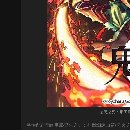
鬼灭之刃：那田
粤语配音动画电影鬼灭之刃：那田蜘蛛山篇/鬼灭之