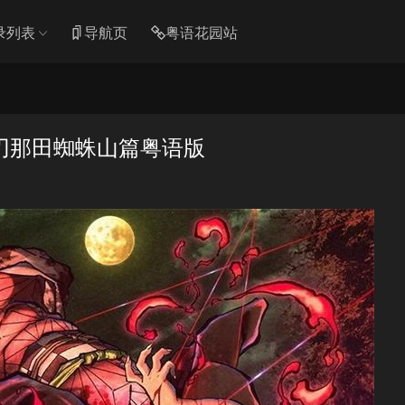
录列表
导航页
粤语花园站
刃那田蜘蛛山篇粤语版