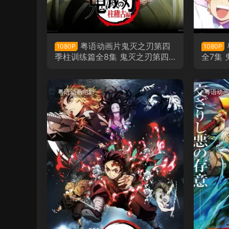
粤语动画片鬼灭之刃第四
1080P
1080P
季柱训练篇全8集 鬼灭之刃第四
全7集 
季九柱集训篇粤语版[1080P合成
学园物
版]
粤语动画电影
粤语动画