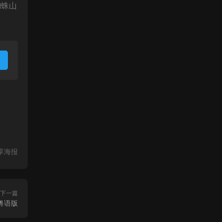
蜘蛛山
享海报
下一篇
粤语版