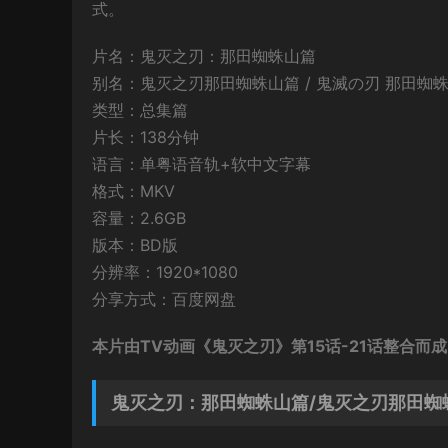
式。
片名：鬼灭之刃：那田蜘蛛山篇
别名：鬼灭之刃那田蜘蛛山篇 / 鬼滅の刃 那田蜘蛛山編 / Demo
类型：总集篇
片长：138分钟
语言：单粤语音轨+软中文字幕
格式：MKV
容量：2.6GB
版本：BD版
分辨率：1920*1080
分享方式：百度网盘
本片由TV动画《鬼灭之刃》第15话-21话整合而
鬼灭之刃：那田蜘蛛山篇/鬼灭之刃那田蜘