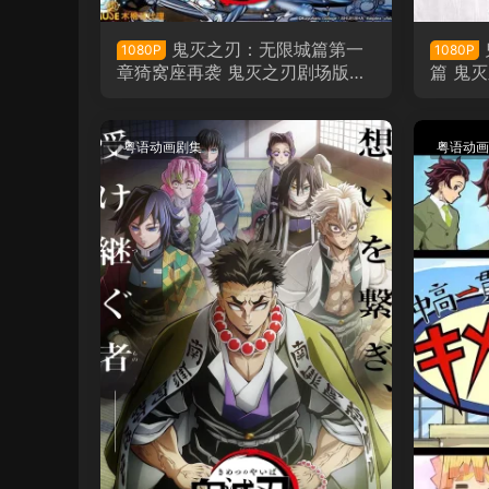
鬼灭之刃：无限城篇第一
1080P
1080P
章猗窝座再袭 鬼灭之刃剧场版无
篇 鬼
限城篇第一章猗窝座再来粤语版
粤语版
粤语动画剧集
粤语动画