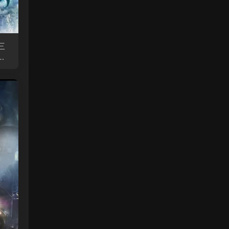
三
三
版]