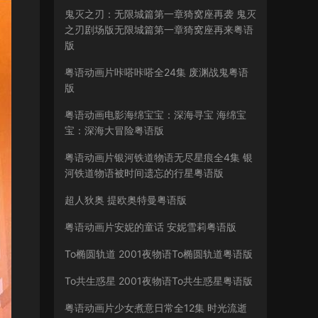
鬼灭之刃：无限城篇第一章猗窝座再袭 鬼灭
之刃剧场版无限城篇第一章猗窝座再来粤语
版
粤语动画片咔嗒咔嗒全24集 废渊战鬼粤语
版
粤语动画电影海绵宝宝：深海寻宝 海绵宝
宝：深海大冒险粤语版
粤语动画片银河铁道物语无尽星痕全4集 银
河铁道物语被时间遗忘的行星粤语版
超人狄奥 提欧奥特曼粤语版
粤语动画片安妮的童话 安妮雪莉粤语版
To椭圆轨道 2001夜物语To椭圆轨道粤语版
To共生惑星 2001夜物语To共生惑星粤语版
粤语动画片少女煮意日常全12集 时光流逝