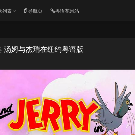
录列表
导航页
粤语花园站
集 汤姆与杰瑞在纽约粤语版