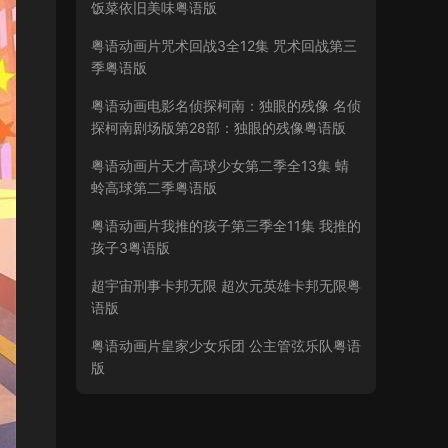
饭菜依旧美味粤语版
粤语动画片咒术回战3全12集 咒术回战第三
季粤语版
粤语动画电影名侦探柯南：独眼的残像 名侦
探柯南剧场版第28部：独眼的残像粤语版
粤语动画片天才高球少女第二季全13集 蜻
蛉高球第二季粤语版
粤语动画片我推的孩子第三季全11集 我推的
孩子3粤语版
超宇宙刑事卡邦无限 超次元英雄卡邦无限粤
语版
粤语动画片皇家少女乐团 公主管弦乐队粤语
版