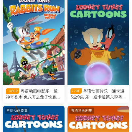
粤语动画电影乐一通
粤语动画片乐一通卡通
1080P
720P
神奇香水 兔八哥之兔子快跑粤
6全9集 乐一通卡通第六季粤
语版
语版
粤语动画剧集
粤语动画剧集