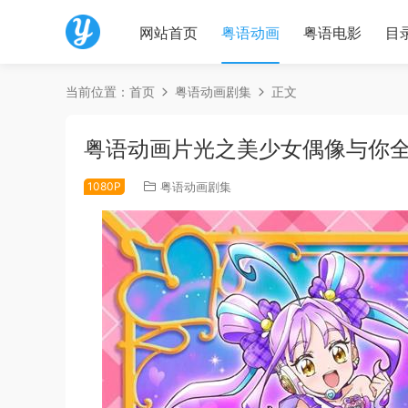
网站首页
粤语动画
粤语电影
目
当前位置：
首页
粤语动画剧集
正文
粤语动画片光之美少女偶像与你全4
1080P
粤语动画剧集