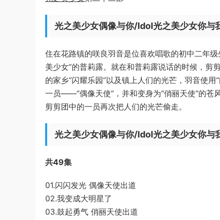
光之美少女偶像与你/Idol光之美少女你与
住在花路镇的咲良羽音是位喜欢唱歌的初中二年级
美少女”的普莉露。就在和普莉露说话的时候，剪
的家乡“闪耀乐园”以及镇上人们的光芒，羽音使用“
一员——“偶像天使”，并和变身为“俏丽天使”的
剪剪团中的一员再次把人们的光芒偷走。
光之美少女偶像与你/Idol光之美少女你与
共49集
01.闪闪发光 偶像天使出道
02.我变成大明星了
03.鼓起勇气 俏丽天使出道