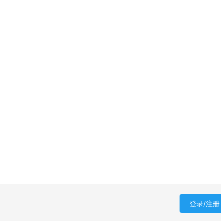
登录/注册