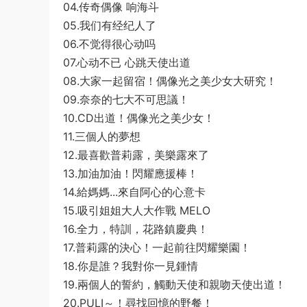
04.传奇偶像 响海斗
05.我们有经纪人了
06.不觉得很心动吗
07.心动不已 心跳天使出道
08.大家一起留宿！偶像光之美少女大研究！
09.奈奈的七大不可思議！
10.CD出道！偶像光之美少女！
11.三個人的夢想
12.最喜歡普莉露，美樂露來了
13.加油加油！閃耀應援棒！
14.給媽媽...來自阿心的心意卡
15.吸引姐姐大人大作戰 MELO
16.全力，特訓，花路鎮慶典！
17.普莉露的決心！一起前往閃耀樂園！
18.你是誰？我對你一見鍾情
19.兩個人的誓約，觸動天使和親吻天使出道！
20.PULI～！尋找回憶的野餐！