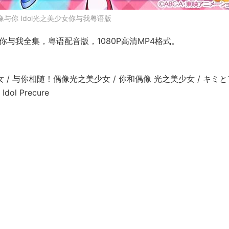
与你 Idol光之美少女你与我粤语版
你与我全集，粤语配音版，1080P高清MP4格式。
女 / 与你相随！偶像光之美少女 / 你和偶像 光之美少女 / キミ
Idol Precure