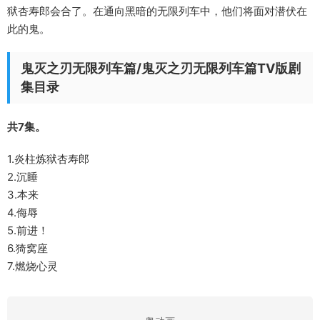
狱杏寿郎会合了。在通向黑暗的无限列车中，他们将面对潜伏在
此的鬼。
鬼灭之刃无限列车篇/鬼灭之刃无限列车篇TV版剧
集目录
共7集。
1.炎柱炼狱杏寿郎
2.沉睡
3.本来
4.侮辱
5.前进！
6.猗窝座
7.燃烧心灵