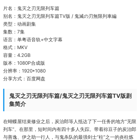
片名：鬼灭之刃无限列车篇
别名：鬼灭之刃无限列车篇TV版 / 鬼滅の刃無限列車編
类型：动画剧集
集数：7集
语言：单粤语音轨+中文字幕
格式：MKV
容量：4.2GB
版本：1080P合成版
分辨率：1920*1080
分享方式：百度网盘
鬼灭之刃无限列车篇/鬼灭之刃无限列车篇TV版剧
集简介
在蝴蝶屋结束修业之后，炭治郎等人抵达了下一任务的地方“无限
列车”。在那里，短时间内有四十多人失踪。带着祢豆子的炭治郎
与善逸、伊之助一行人，与鬼杀队的最强剑士“柱”之一的炎柱炼