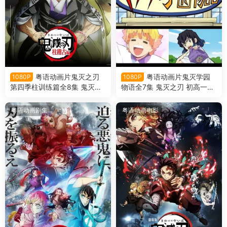
粤语动画片鬼灭之刃
粤语动画片鬼灭学园
1080P
1080P
第四季柱训练篇全8集 鬼灭之
物语全7集 鬼灭之刃 初高一
刃第四季九柱集训篇粤语版[10
体!! 鬼灭学园物语粤语版
80P合成版]
粤语动画剧集
粤语动画电影