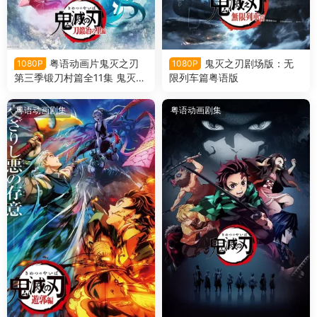
粤语动画片鬼灭之刃
鬼灭之刃剧场版：无
1080P
1080P
第三季锻刀村篇全11集 鬼灭之
限列车篇粤语版
刃第三季刀匠村篇粤语版[108
0P合成版]
粤语动画剧集
粤语动画剧集