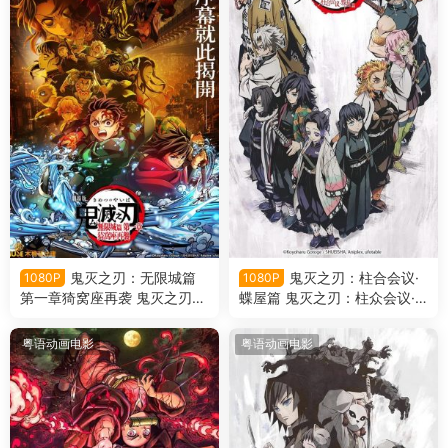
鬼灭之刃：无限城篇
鬼灭之刃：柱合会议·
1080P
1080P
第一章猗窝座再袭 鬼灭之刃剧
蝶屋篇 鬼灭之刃：柱众会议·
场版无限城篇第一章猗窝座再
蝶屋敷篇粤语版
来粤语版
粤语动画电影
粤语动画电影