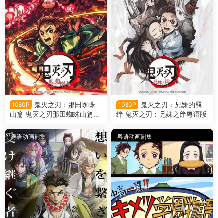
鬼灭之刃：那田蜘蛛
鬼灭之刃：兄妹的羁
1080P
1080P
山篇 鬼灭之刃那田蜘蛛山篇粤
绊 鬼灭之刃：兄妹之绊粤语版
语版
粤语动画剧集
粤语动画剧集