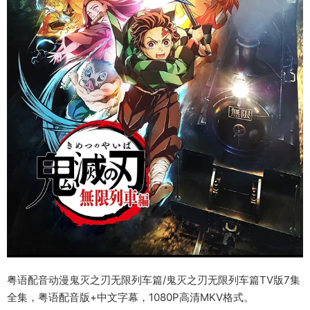
粤语配音动漫鬼灭之刃无限列车篇/鬼灭之刃无限列车篇TV版7集
全集，粤语配音版+中文字幕，1080P高清MKV格式。