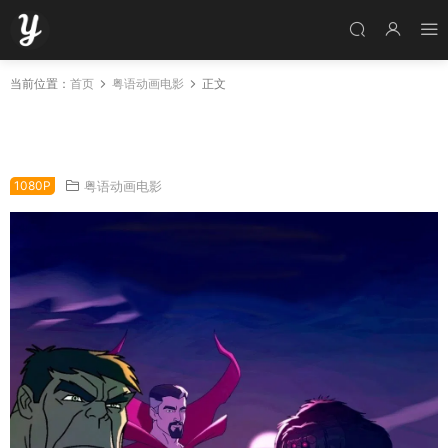
当前位置：
首页
粤语动画电影
正文
粤语动画电影变形侠医：恶魔怪魔 绿巨人与怪物
粤语版
1080P
粤语动画电影