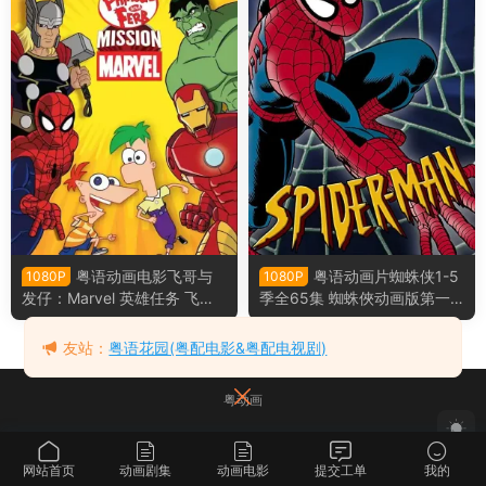
粤语动画电影飞哥与
粤语动画片蜘蛛侠1-5
1080P
1080P
发仔：Marvel 英雄任务 飞哥
季全65集 蜘蛛俠动画版第一
和小佛：惊奇任务粤语版
季至第五季粤语版
友站：
粤语花园(粤配电影&粤配电视剧)
粤动画
网站首页
动画剧集
动画电影
提交工单
我的