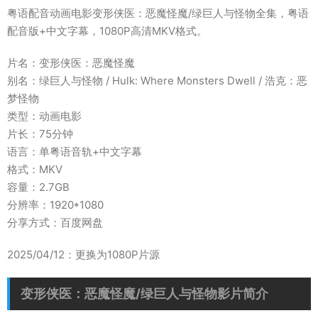
粤语配音动画电影变形侠医：恶魔怪魔/绿巨人与怪物全集，粤语
配音版+中文字幕，1080P高清MKV格式。
片名：变形侠医：恶魔怪魔
别名：绿巨人与怪物 / Hulk: Where Monsters Dwell / 浩克：恶
梦怪物
类型：动画电影
片长：75分钟
语言：单粤语音轨+中文字幕
格式：MKV
容量：2.7GB
分辨率：1920*1080
分享方式：百度网盘
2025/04/12：更换为1080P片源
变形侠医：恶魔怪魔/绿巨人与怪物影片简介