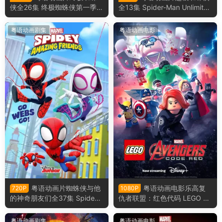
侠全26集 终极蜘蛛侠第一季粤
全13集 Spider-Man Unlimited
语版
粤语版
粤语动画剧集
粤语动画电影
粤语动画片蜘蛛侠与他
粤语动画电影乐高复
720P
1080P
的神奇朋友们全37集 Spidey
仇者联盟：红色代码 LEGO M
and His Amazing Friends粤
arvel Avengers: Code Red粤
语版
语版
粤语动画剧集
粤语动画电影