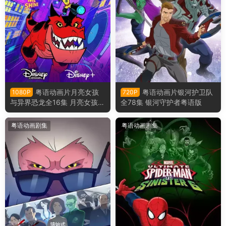
粤语动画片月亮女孩
粤语动画片银河护卫队
1080P
720P
与异界恐龙全16集 月亮女孩与
全78集 银河守护者粤语版
恶魔恐龙粤语版
粤语动画剧集
粤语动画剧集