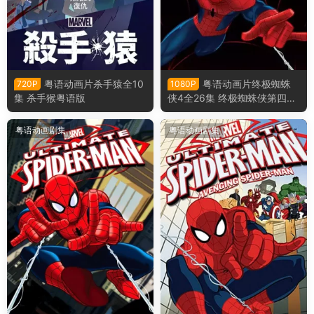
粤语动画片杀手猿全10
粤语动画片终极蜘蛛
720P
1080P
集 杀手猴粤语版
侠4全26集 终极蜘蛛侠第四季
粤语版
粤语动画剧集
粤语动画剧集