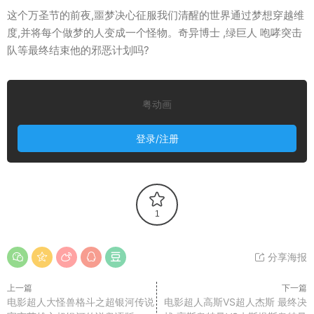
这个万圣节的前夜,噩梦决心征服我们清醒的世界通过梦想穿越维
度,并将每个做梦的人变成一个怪物。奇异博士 ,绿巨人 咆哮突击
队等最终结束他的邪恶计划吗?
粤动画
登录/注册
1
分享海报
上一篇
下一篇
电影超人大怪兽格斗之超银河传说
电影超人高斯VS超人杰斯 最终决