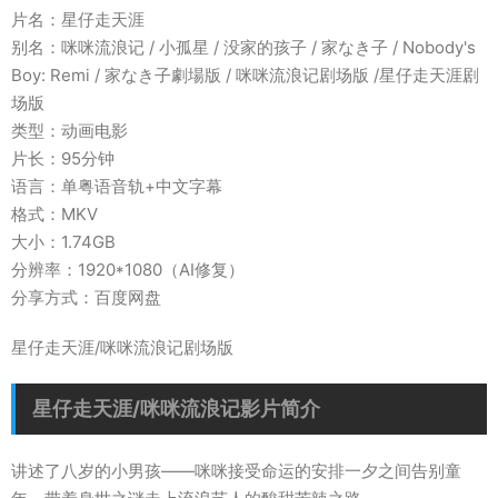
片名：星仔走天涯
别名：咪咪流浪记 / 小孤星 / 没家的孩子 / 家なき子 / Nobody's
Boy: Remi / 家なき子劇場版 / 咪咪流浪记剧场版 /星仔走天涯剧
场版
类型：动画电影
片长：95分钟
语言：单粤语音轨+中文字幕
格式：MKV
大小：1.74GB
分辨率：1920*1080（AI修复）
分享方式：百度网盘
星仔走天涯/咪咪流浪记剧场版
星仔走天涯/咪咪流浪记影片简介
讲述了八岁的小男孩——咪咪接受命运的安排一夕之间告别童