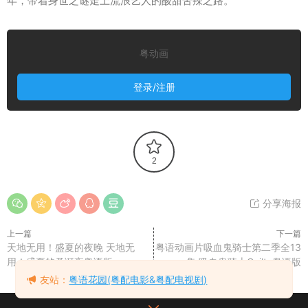
年，带着身世之谜走上流浪艺人的酸甜苦辣之路。
粤动画
登录/注册
2
分享海报
上一篇
下一篇
天地无用！盛夏的夜晚 天地无
粤语动画片吸血鬼骑士第二季全13
用！盛夏的圣诞夜粤语版
集 吸血鬼骑士Guilty粤语版
友站：
粤语花园(粤配电影&粤配电视剧)