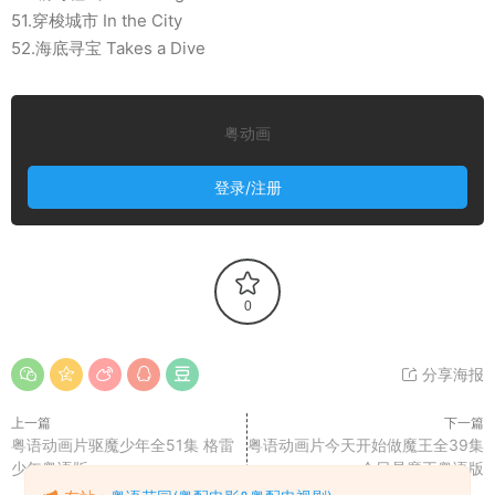
51.穿梭城市 In the City
52.海底寻宝 Takes a Dive
粤动画
登录/注册
0
分享海报
上一篇
下一篇
粤语动画片驱魔少年全51集 格雷
粤语动画片今天开始做魔王全39集
少年粤语版
今日是魔王粤语版