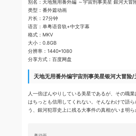
别名：天地無用番外編 ～宇宙刑事美星 銀河大冒
类型：番外篇动画
片长：27分钟
语言：单粤语音轨+中文字幕
格式：MKV
大小：0.8GB
分辨率：1440*1080
分享方式：百度网盘
天地无用番外编宇宙刑事美星银河大冒险/
人一倍ぼんやりしている美星であるが、その職業
はちっとも信用してくれない。そんなわけで語ら
う、銀河犯罪史上に残る大事件の真相がいま明らか
粤动画