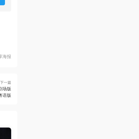
享海报
下一篇
剧场版
粤语版