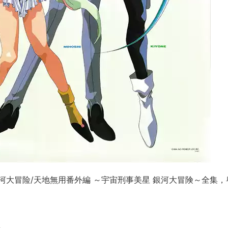
大冒险/天地無用番外編 ～宇宙刑事美星 銀河大冒険～全集，