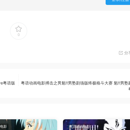
0
分
ve粤语版
粤语动画电影搏击之男魁!!男塾剧场版终极格斗大赛 魁!!男塾
电影
粤语动画电影