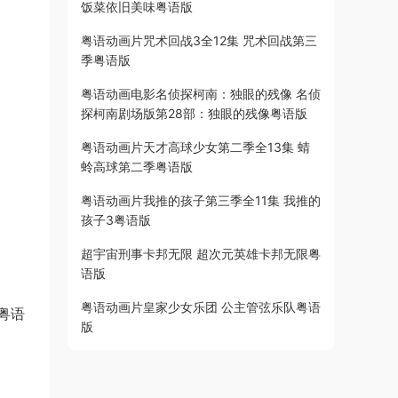
饭菜依旧美味粤语版
粤语动画片咒术回战3全12集 咒术回战第三
季粤语版
粤语动画电影名侦探柯南：独眼的残像 名侦
探柯南剧场版第28部：独眼的残像粤语版
粤语动画片天才高球少女第二季全13集 蜻
蛉高球第二季粤语版
粤语动画片我推的孩子第三季全11集 我推的
孩子3粤语版
超宇宙刑事卡邦无限 超次元英雄卡邦无限粤
语版
粤语动画片皇家少女乐团 公主管弦乐队粤语
粤语
版