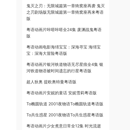
鬼灭之刃：无限城篇第一章猗窝座再袭 鬼灭
之刃剧场版无限城篇第一章猗窝座再来粤语
版
粤语动画片咔嗒咔嗒全24集 废渊战鬼粤语
版
粤语动画电影海绵宝宝：深海寻宝 海绵宝
宝：深海大冒险粤语版
粤语动画片银河铁道物语无尽星痕全4集 银
河铁道物语被时间遗忘的行星粤语版
超人狄奥 提欧奥特曼粤语版
粤语动画片安妮的童话 安妮雪莉粤语版
To椭圆轨道 2001夜物语To椭圆轨道粤语版
To共生惑星 2001夜物语To共生惑星粤语版
粤语动画片少女煮意日常全12集 时光流逝