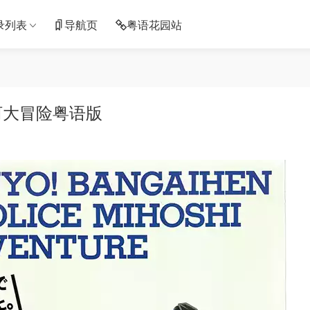
录列表
导航页
粤语花园站
河大冒险粤语版