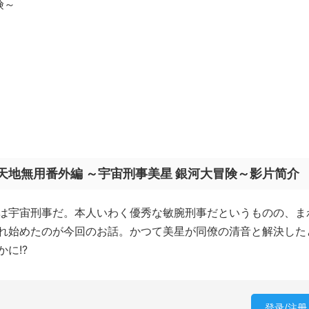
険～
天地無用番外編 ～宇宙刑事美星 銀河大冒険～影片简介
は宇宙刑事だ。本人いわく優秀な敏腕刑事だというものの、ま
れ始めたのが今回のお話。かつて美星が同僚の清音と解決した
に!?
登录/注册