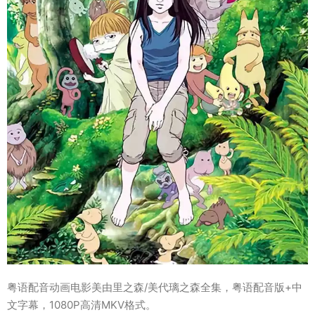
粤语配音动画电影美由里之森/美代璃之森全集，粤语配音版+中
文字幕，1080P高清MKV格式。