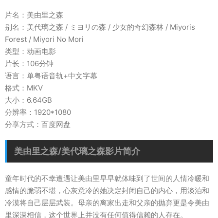
片名：美由里之森
别名：美代璃之森 / ミヨリの森 / 少女的奇幻森林 / Miyoris
Forest / Miyori No Mori
类型：动画电影
片长：106分钟
语言：单粤语音轨+中文字幕
格式：MKV
大小：6.64GB
分辨率：1920*1080
分享方式：百度网盘
美由里之森/美代璃之森影片简介
童年时代的不幸遭遇让美由里早早就体味到了世间的人情冷暖和
感情的脆弱不堪，心灰意冷的她决定封闭自己的内心，用淡泊和
冷漠将自己层层武装。母亲的离家出走和父亲的抛弃更是令美由
里深深相信，这个世界上并没有任何值得信赖的人存在。