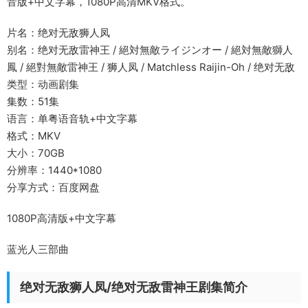
音版+中文字幕，1080P高清MKV格式。
片名：绝对无敌狮人凤
别名：绝对无敌雷神王 / 絕対無敵ライジンオー / 絕対無敵獅人
鳳 / 絕對無敵雷神王 / 狮人凤 / Matchless Raijin-Oh / 绝对无敌
类型：动画剧集
集数：51集
语言：单粤语音轨+中文字幕
格式：MKV
大小：70GB
分辨率：1440*1080
分享方式：百度网盘
1080P高清版+中文字幕
蓝光人三部曲
绝对无敌狮人凤/绝对无敌雷神王剧集简介