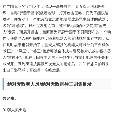
在广阔无际的宇宙之中，出现一群来自异世界五次元的邪恶组
织，自称“邪惡帝國”觊觎着地球，打算攻击侵略，而为了能快速
攻占，便发动了一个能读取意志而能发展成邪恶生命体的武器，
名为“邪恶球”。只不过发射之前，被守护地球的正义使者“藍光
人”发觉，而展开反击，然而因为邪惡帝國手下貝爾澤布的一个动
作，使藍光人被打回地球，随着机器人落置地球的阳昇学园，却
在此时故事也就开始了，藍光人驾驶的机器人可以分为三台机体
“剑王”、“凤王”、“兽王”然后可以合体成与邪恶兽对抗的超级机器
人“雷神王”。现在，阳昇学园的不平静生活与捍卫地球的任务随
即展开。直到泰達放弃做五次元人的意念后，告知邪恶兽的源头
来自于邪恶球，开始另一高峰发展。
绝对无敌狮人凤/绝对无敌雷神王剧集目录
共51集。
01.狮人凤出場