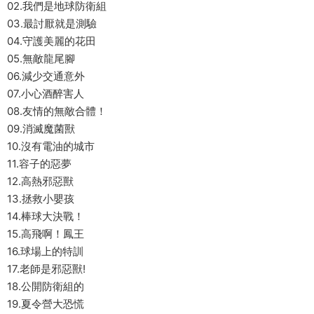
02.我們是地球防衛組
03.最討厭就是測驗
04.守護美麗的花田
05.無敵龍尾腳
06.減少交通意外
07.小心酒醉害人
08.友情的無敵合體！
09.消滅魔菌獸
10.沒有電油的城市
11.容子的惡夢
12.高熱邪惡獸
13.拯救小嬰孩
14.棒球大決戰！
15.高飛啊！鳳王
16.球場上的特訓
17.老師是邪惡獸!
18.公開防衛組的
19.夏令營大恐慌