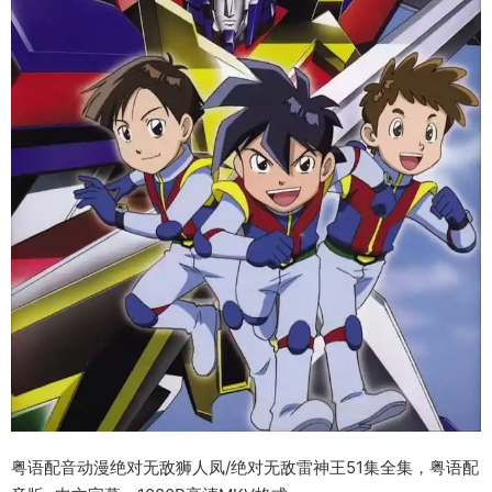
粤语配音动漫绝对无敌狮人凤/绝对无敌雷神王51集全集，粤语配