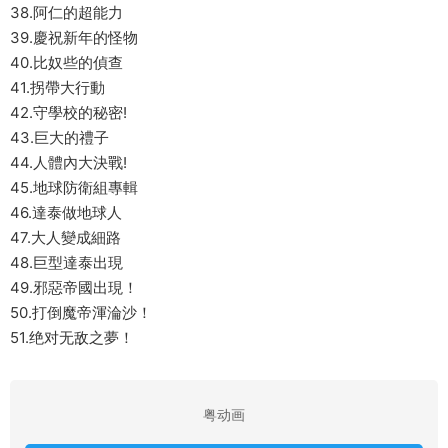
38.阿仁的超能力
39.慶祝新年的怪物
40.比奴些的偵查
41.拐帶大行動
42.守學校的秘密!
43.巨大的禮子
44.人體內大決戰!
45.地球防衛組專輯
46.達泰做地球人
47.大人變成細路
48.巨型達泰出現
49.邪惡帝國出現！
50.打倒魔帝渾淪沙！
51.绝对无敌之夢！
粤动画