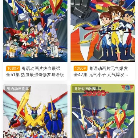
粤语动画片热血最强
粤语动画片元气爆发
1080P
1080P
全51集 热血最强哥修罗粤语版
全47集 元气小子 元气爆发伏
魔金刚粤语版
粤语动画剧集
粤语动画剧集