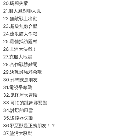
20.瑪莉失蹤
21.獅人鳳對獅人鳳
22.無敵戰士出動
23.超級無敵合體
24.流浪貓大作戰
25.最佳採訪題材
26.非洲大決戰！
27.克服大地震
28.合作戰勝難關
29.決戰最強邪惡獸
30.邪惡獸是朋友
31.電視爭奪戰
32.鬼怪屋大冒險
33.可怕的跳舞邪惡獸
34.討厭的風雪
35.遙控器失蹤
36.邪惡獸是正義朋友！？
37.塗污大騷動