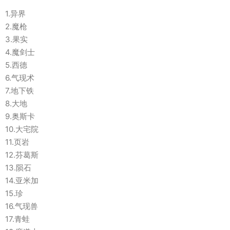
1.异界
2.魔枪
3.果实
4.魔剑士
5.西德
6.气现术
7.地下铁
8.大地
9.奥斯卡
10.大宅院
11.页岩
12.芬葛斯
13.陨石
14.亚米加
15.珍
16.气现兽
17.青蛙