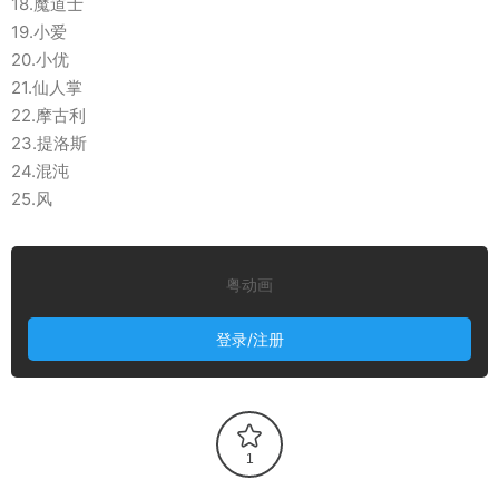
18.魔道士
19.小爱
20.小优
21.仙人掌
22.摩古利
23.提洛斯
24.混沌
25.风
粤动画
登录/注册
1