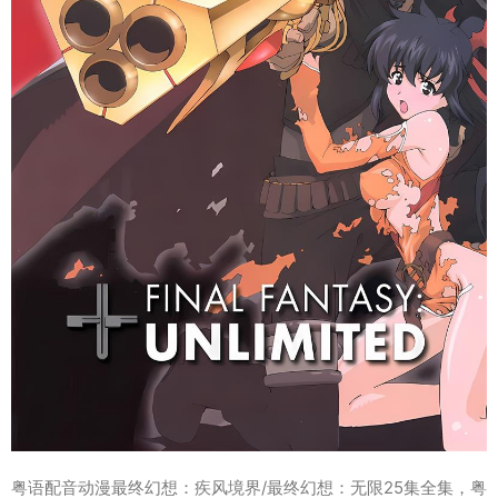
粤语配音动漫最终幻想：疾风境界/最终幻想：无限25集全集，粤