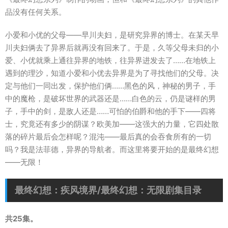
品没有任何关系。
小爱和小优的父母——早川夫妇，是研究异界的博士。在某天早
川夫妇俩去了异界后就再没有回来了。于是，久等父母未归的小
爱、小优就乘上通往异界的地铁，往异界进发去了……在地铁上
遇到的理沙，知道小爱和小优去异界是为了寻找他们的父母。决
定与他们一同出发，保护他们俩……黑色的风，神秘的男子，手
中的魔枪，是破坏世界的武器还是……白色的云，仍是谜样的男
子，手中的剑，是敌人还是……可怕的伯爵和他的手下——四将
士，究竟还有多少的阴谋？欧美加——这强大的力量，它四处散
落的碎片最后会怎样呢？混沌——最后真的会吞食所有的一切
吗？我是法菲德，异界的导航者。而这里将要开始的是最终幻想
——无限！
最终幻想：疾风境界/最终幻想：无限剧集目录
共25集。