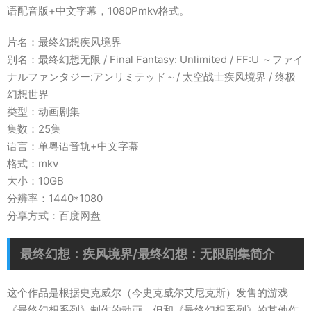
语配音版+中文字幕，1080Pmkv格式。
片名：最终幻想疾风境界
别名：最终幻想无限 / Final Fantasy: Unlimited / FF:U ～ファイ
ナルファンタジー:アンリミテッド～/ 太空战士疾风境界 / 终极
幻想世界
类型：动画剧集
集数：25集
语言：单粤语音轨+中文字幕
格式：mkv
大小：10GB
分辨率：1440*1080
分享方式：百度网盘
最终幻想：疾风境界/最终幻想：无限剧集简介
这个作品是根据史克威尔（今史克威尔艾尼克斯）发售的游戏
《最终幻想系列》制作的动画，但和《最终幻想系列》的其他作