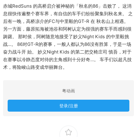
赤城RedSuns 的高桥启介被神秘的「秋名的86」击败了， 这消
息很快传遍整个赛车界，有自信的车手们纷纷聚集到秋名来。 之
后有一晚，高桥凉介的FC与中里毅的GT-R 在 秋名山上相遇。
另一方面，藤原拓海被池谷和阿树认定为很强的赛车手而感到很
踌躇。 那时侯，阿树随意地接受了妙义Night Kids 的中里毅挑
战...。 86对GT-R的赛事，一般人都认为86没有胜算，于是一场
奋力战斗开 始。 妙义Night Kids 的第二把交椅庄司 慎吾，对于
在赛事以冷静态度对待的主角感到十分好奇...。 车手们以超凡技
术，将险峻山路变成华丽舞台。
粤动画
登录/注册