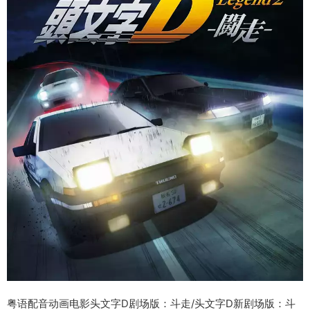
粤语配音动画电影头文字D剧场版：斗走/头文字D新剧场版：斗