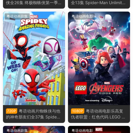
侠全26集 终极蜘蛛侠第一季粤
全13集 Spider-Man Unlimited
语版
粤语版
粤语动画剧集
粤语动画电影
粤语动画片蜘蛛侠与他
粤语动画电影乐高复
720P
1080P
的神奇朋友们全37集 Spidey
仇者联盟：红色代码 LEGO M
and His Amazing Friends粤
arvel Avengers: Code Red粤
语版
语版
粤语动画剧集
粤语动画电影