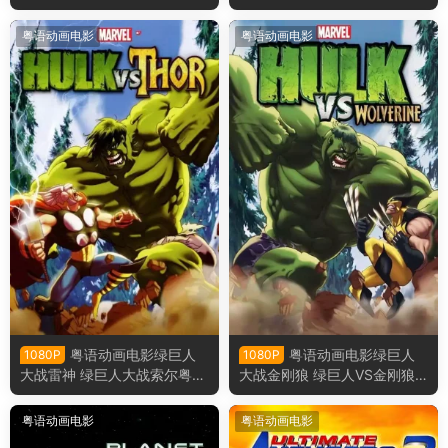
语版
粤语动画电影
粤语动画电影
粤语动画电影绿巨人
粤语动画电影绿巨人
1080P
1080P
大战雷神 绿巨人大战索尔粤语
大战金刚狼 绿巨人VS金刚狼
版
粤语版
粤语动画电影
粤语动画电影