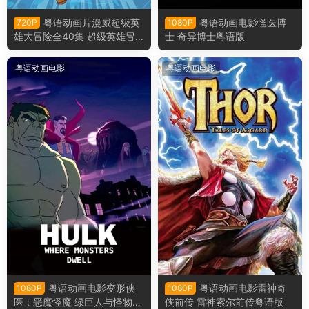
粤语动画片漫威超级英
粤语动画电影怪医博
720P
1080P
雄大冒险全40集 超级英雄冒
士 奇异博士粤语版
险粤语版
粤语动画电影
粤语动画电影
粤语动画电影变形侠
粤语动画电影雷神奇
1080P
1080P
医：恶魔怪魔 绿巨人与怪物粤
侠前传 雷神索尔前传粤语版