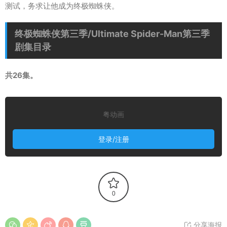
测试，务求让他成为终极蜘蛛侠。
终极蜘蛛侠第三季/Ultimate Spider-Man第三季
剧集目录
共26集。
粤动画
登录/注册
0
分享海报