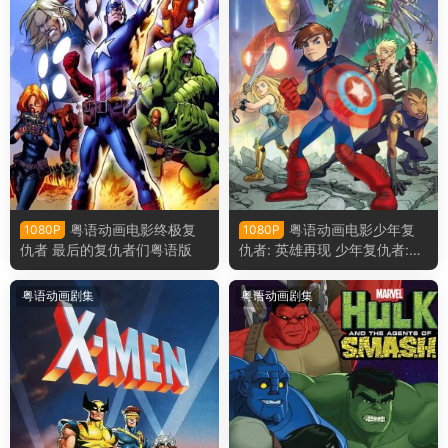
粤语动画电影终极复
粤语动画电影少年复
1080P
1080P
仇者 最后的复仇者们粤语版
仇者: 英雄再现 少年复仇者:明
日英雄粤语版
粤语动画剧集
粤语动画剧集