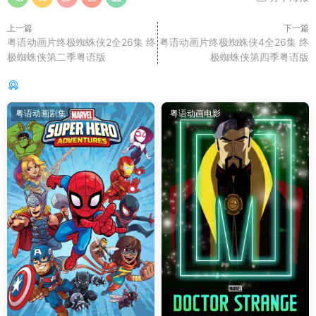
上一篇
下一篇
粤语动画片终极蜘蛛侠2全26集 终
粤语动画片终极蜘蛛侠4全26集 终
极蜘蛛侠第二季粤语版
极蜘蛛侠第四季粤语版
你可能还感兴趣的
粤语动画剧集
粤语动画电影