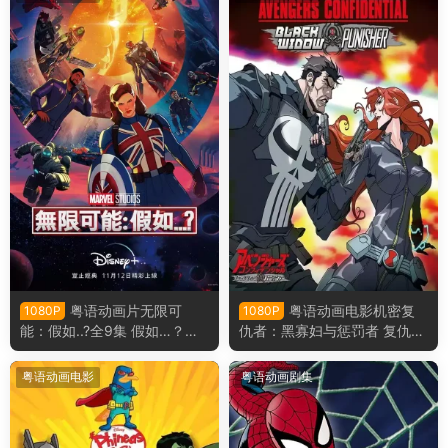
粤语动画片无限可
粤语动画电影机密复
1080P
1080P
能：假如..?全9集 假如…？粤
仇者：黑寡妇与惩罚者 复仇者
语版
联盟机密任务：黑寡妇与制裁
者粤语版
粤语动画电影
粤语动画剧集