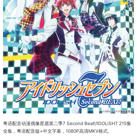
粤语配音动漫偶像星愿第二季7 Second Beat!/IDOLiSH7 215集
全集，粤语配音版+中文字幕，1080P高清MKV格式。