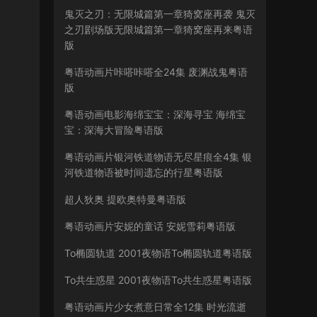
鬼灭之刃：无限城篇第一章猗窝座再袭 鬼灭
之刃剧场版无限城篇第一章猗窝座再来粤语
版
粤语动画片咔嗒咔嗒全24集 废渊战鬼粤语
版
粤语动画电影海绵宝宝：深海寻宝 海绵宝
宝：深海大冒险粤语版
粤语动画片银河铁道物语无尽星痕全4集 银
河铁道物语被时间遗忘的行星粤语版
超人狄奥 提欧奥特曼粤语版
粤语动画片安妮的童话 安妮雪莉粤语版
To椭圆轨道 2001夜物语To椭圆轨道粤语版
To共生惑星 2001夜物语To共生惑星粤语版
粤语动画片少女煮意日常全12集 时光流逝