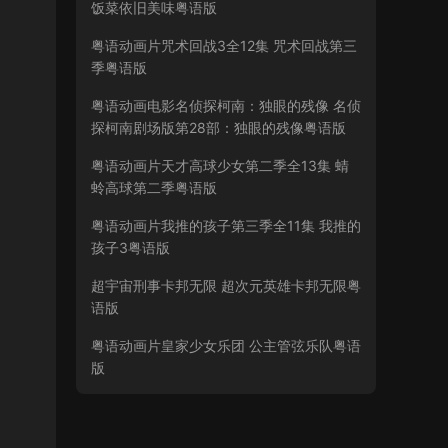
饭菜依旧美味粤语版
粤语动画片咒术回战3全12集 咒术回战第三
季粤语版
粤语动画电影名侦探柯南：独眼的残像 名侦
探柯南剧场版第28部：独眼的残像粤语版
粤语动画片天才高球少女第二季全13集 蜻
蛉高球第二季粤语版
粤语动画片我推的孩子第三季全11集 我推的
孩子3粤语版
超宇宙刑事卡邦无限 超次元英雄卡邦无限粤
语版
粤语动画片皇家少女乐团 公主管弦乐队粤语
版