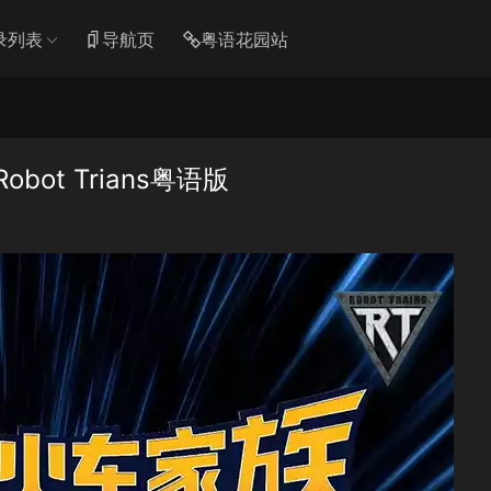
录列表
导航页
粤语花园站
ot Trians粤语版