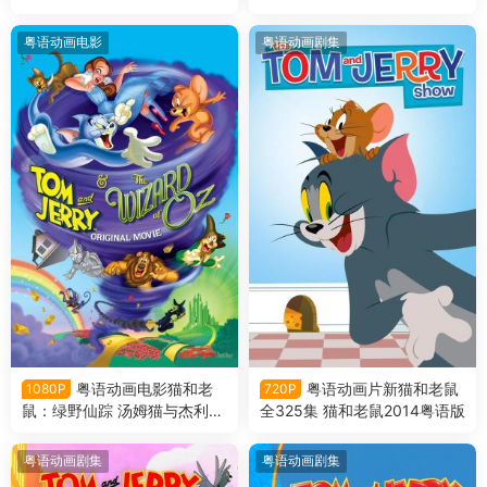
去火星粤语版
胡须粤语版
粤语动画电影
粤语动画剧集
粤语动画电影猫和老
粤语动画片新猫和老鼠
1080P
720P
鼠：绿野仙踪 汤姆猫与杰利
全325集 猫和老鼠2014粤语版
鼠：绿野仙踪粤语版
粤语动画剧集
粤语动画剧集