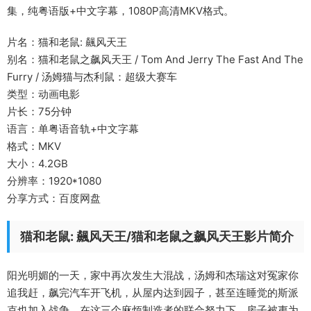
集，纯粤语版+中文字幕，1080P高清MKV格式。
片名：猫和老鼠: 飆风天王
别名：猫和老鼠之飙风天王 / Tom And Jerry The Fast And The
Furry / 汤姆猫与杰利鼠：超级大赛车
类型：动画电影
片长：75分钟
语言：单粤语音轨+中文字幕
格式：MKV
大小：4.2GB
分辨率：1920*1080
分享方式：百度网盘
猫和老鼠: 飆风天王/猫和老鼠之飙风天王影片简介
阳光明媚的一天，家中再次发生大混战，汤姆和杰瑞这对冤家你
追我赶，飙完汽车开飞机，从屋内达到园子，甚至连睡觉的斯派
克也加入战争。在这三个麻烦制造者的联合努力下，房子被夷为