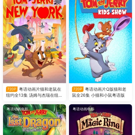
粤语动画片猫和老鼠在
粤语动画片Q版猫和老
720P
720P
纽约全13集 汤姆与杰瑞在纽约
鼠全26集 小猫和小鼠粤语版
粤语版
粤语动画电影
粤语动画电影