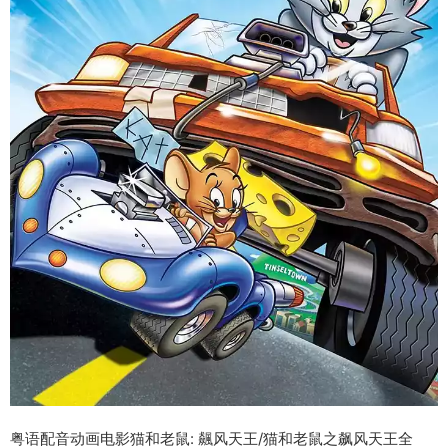
粤语配音动画电影猫和老鼠: 飆风天王/猫和老鼠之飙风天王全