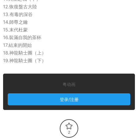
12.恢復盤古大陸
13.有毒的深谷
14.師尊之鑰
15.末代杜蒙
16.裝滿自我的茶杯
17.結束的開始
18.神龍騎士團（上）
19.神龍騎士團（下）
粤动画
登录/注册
2