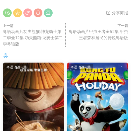
分享海报
上一篇
下一篇
粤语动画片功夫熊猫:神龙骑士第
粤语动画片甲虫王者全52集 甲虫
二季全12集 功夫熊猫:龙骑士第二
王者森林居民的传说粤语版
季粤语版
你可能还感兴趣的
粤语动画电影
粤语动画电影