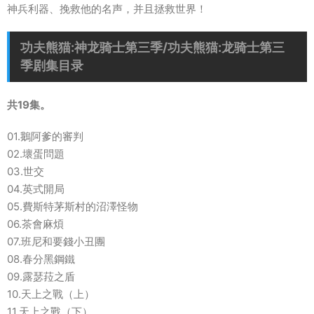
神兵利器、挽救他的名声，并且拯救世界！
功夫熊猫:神龙骑士第三季/功夫熊猫:龙骑士第三
季剧集目录
共19集。
01.鵝阿爹的審判
02.壞蛋問題
03.世交
04.英式開局
05.費斯特茅斯村的沼澤怪物
06.茶會麻煩
07.班尼和要錢小丑團
08.春分黑鋼鐵
09.露瑟菈之盾
10.天上之戰（上）
11.天上之戰（下）