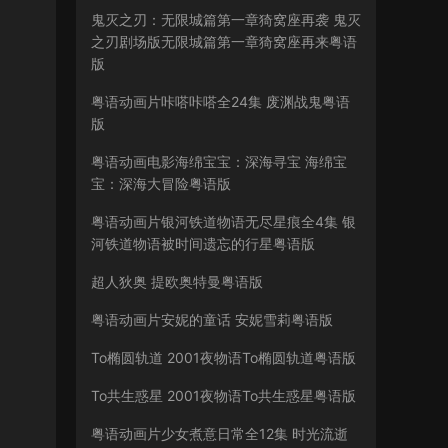
鬼灭之刃：无限城篇第一章猗窝座再袭 鬼灭
之刃剧场版无限城篇第一章猗窝座再来粤语
版
粤语动画片咔嗒咔嗒全24集 废渊战鬼粤语
版
粤语动画电影海绵宝宝：深海寻宝 海绵宝
宝：深海大冒险粤语版
粤语动画片银河铁道物语无尽星痕全4集 银
河铁道物语被时间遗忘的行星粤语版
超人狄奥 提欧奥特曼粤语版
粤语动画片安妮的童话 安妮雪莉粤语版
To椭圆轨道 2001夜物语To椭圆轨道粤语版
To共生惑星 2001夜物语To共生惑星粤语版
粤语动画片少女煮意日常全12集 时光流逝