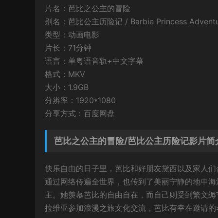
片名：芭比之公主的冒险
别名：芭比公主历险记 / Barbie Princess Adventu
类型：动画电影
片长：71分钟
语言：单粤语音轨+中文字幕
格式：MKV
大小：1.9GB
分辨率：1920*1080
分享方式：百度网盘
芭比之公主的冒险/芭比公主历险记影片简
快乐自由的日子里，芭比和好朋友黛西以及家人们
通过网络传遍全世界，也传到了美丽宁静的地中海
主。她羡慕芭比的自由自在，而自己则受到繁文缛
拉维亚参加浪漫之旅文化交流，芭比有幸在邀请的