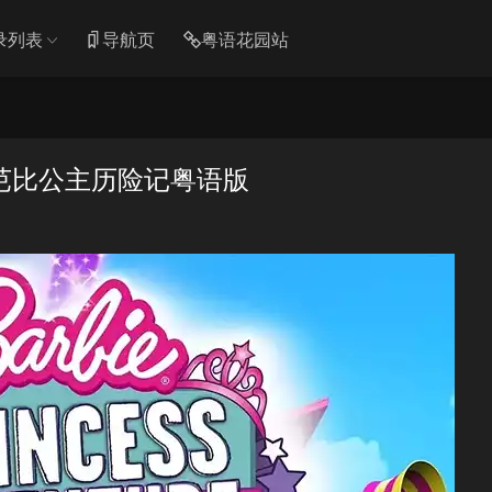
录列表
导航页
粤语花园站
芭比公主历险记粤语版