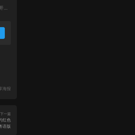
开…
享海报
下一篇
的红色
粤语版