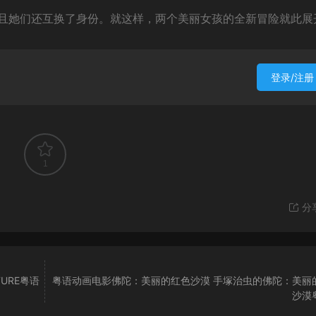
且她们还互换了身份。就这样，两个美丽女孩的全新冒险就此展
登录/注册
1
分
TURE粤语
粤语动画电影佛陀：美丽的红色沙漠 手塚治虫的佛陀：美丽
沙漠