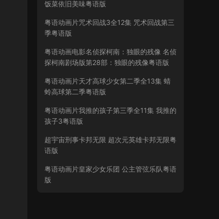
饭菜依旧美味粤语版
粤语动画片咒术回战3全12集 咒术回战第三
季粤语版
粤语动画电影名侦探柯南：独眼的残像 名侦
探柯南剧场版第28部：独眼的残像粤语版
粤语动画片天才高球少女第二季全13集 蜻
蛉高球第二季粤语版
粤语动画片我推的孩子第三季全11集 我推的
孩子3粤语版
超宇宙刑事卡邦无限 超次元英雄卡邦无限粤
语版
粤语动画片皇家少女乐团 公主管弦乐队粤语
版