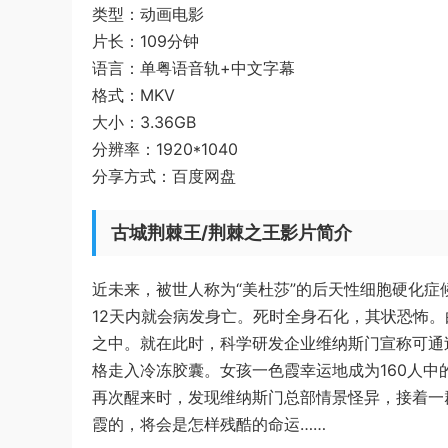
类型：动画电影
片长：109分钟
语言：单粤语音轨+中文字幕
格式：MKV
大小：3.36GB
分辨率：1920*1040
分享方式：百度网盘
古城荆棘王/荆棘之王影片简介
近未来，被世人称为“美杜莎”的后天性细胞硬化症候
12天内就会病发身亡。死时全身石化，其状恐怖
之中。就在此时，科学研发企业维纳斯门宣称可通
格走入冷冻胶囊。女孩一色霞幸运地成为160人
再次醒来时，发现维纳斯门总部情景怪异，接着一
霞的，将会是怎样残酷的命运……