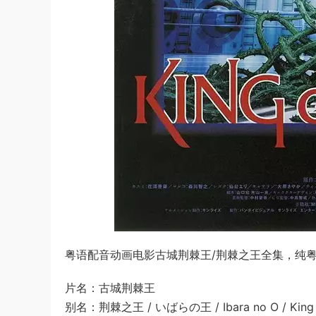
粤语配音动画电影古城荆棘王/荆棘之王全集，纯粤语
片名：古城荆棘王
别名：荆棘之王 / いばらの王 / Ibara no O / King o