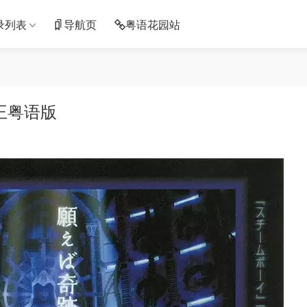
录列表
导航页
粤语花园站
王粤语版