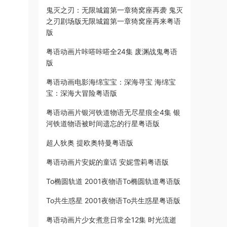
鬼灭之刃：无限城篇第一章猗窝座再袭 鬼灭
之刃剧场版无限城篇第一章猗窝座再来粤语
版
粤语动画片咔嗒咔嗒全24集 废渊战鬼粤语
版
粤语动画电影海绵宝宝：深海寻宝 海绵宝
宝：深海大冒险粤语版
粤语动画片银河铁道物语无尽星痕全4集 银
河铁道物语被时间遗忘的行星粤语版
超人狄奥 提欧奥特曼粤语版
粤语动画片安妮的童话 安妮雪莉粤语版
To椭圆轨道 2001夜物语To椭圆轨道粤语版
To共生惑星 2001夜物语To共生惑星粤语版
粤语动画片少女煮意日常全12集 时光流逝