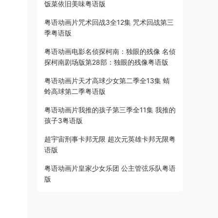
饭菜依旧美味粤语版
粤语动画片咒术回战3全12集 咒术回战第三
季粤语版
粤语动画电影名侦探柯南：独眼的残像 名侦
探柯南剧场版第28部：独眼的残像粤语版
粤语动画片天才高球少女第二季全13集 蜻
蛉高球第二季粤语版
粤语动画片我推的孩子第三季全11集 我推的
孩子3粤语版
超宇宙刑事卡邦无限 超次元英雄卡邦无限粤
语版
粤语动画片皇家少女乐团 公主管弦乐队粤语
版