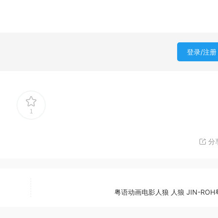
登录/注册
1
分
粤语动画电影人狼 人狼 JIN-RO