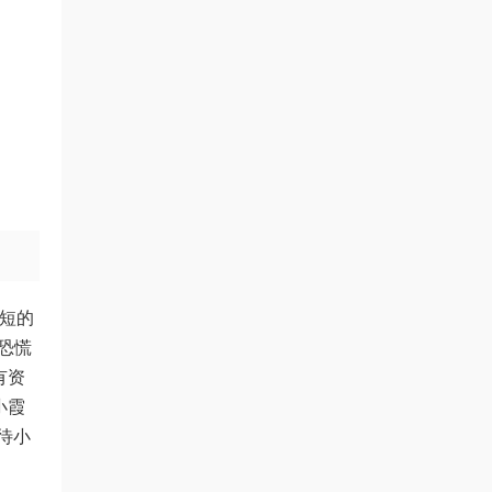
短短的
恐慌
有资
小霞
待小