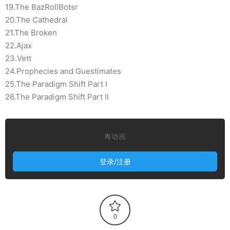
19.The BazRollBotsr
20.The Cathedral
21.The Broken
22.Ajax
23.Vett
24.Prophecies and Guestimates
25.The Paradigm Shift Part I
26.The Paradigm Shift Part II
粤动画
登录/注册
0