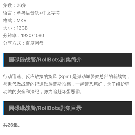
集数：26集
语言：单粤语音轨+中文字幕
格式：MKV
大小：12GB
分辨率：1920*1080
分享方式：百度网盘
圆碌碌战警/RollBots剧集简介
行动迅速、反应敏捿的旋风 (Spin) 是弹动城警察总部的新战警，
与世代做战警的纪逹氏族蓝斯拍档，一起警恶惩奸，为了维护弹
动城的安全和法纪，努力追赶坏蛋恶霸。
圆碌碌战警/RollBots剧集目录
共26集。