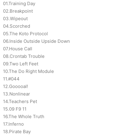
01.Training Day
02.Breakpoint
03.Wipeout
04.Scorched
05.The Koto Protocol
06.Inside Outside Upside Down
07.House Call
08.Crontab Trouble
09.Two Left Feet
10.The Do Right Module
11.#044
12.Gooooal!
13.Nonlinear
14.Teachers Pet
15.09 F9 11
16.The Whole Truth
17.Inferno
18.Pirate Bay