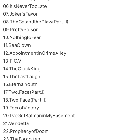
06.It'sNeverTooLate
07.Joker'sFavor
08.TheCatandtheClaw(Part.II)
09.PrettyPoison
10.NothingtoFear
11.BeaClown
12.AppointmentinCrimeAlley
13.P.O.V
14.TheClockKing
15.TheLastLaugh
16.EternalYouth
17.Two.Face(Part.I)
18.Two.Face(Part.II)
19.FearofVictory
20.I'veGotBatmaninMyBasement
21.Vendetta
22.ProphecyofDoom
23.TheForgotten