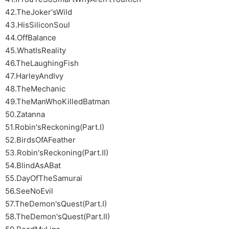
42.TheJoker'sWild
43.HisSiliconSoul
44.OffBalance
45.WhatIsReality
46.TheLaughingFish
47.HarleyAndIvy
48.TheMechanic
49.TheManWhoKilledBatman
50.Zatanna
51.Robin'sReckoning(Part.I)
52.BirdsOfAFeather
53.Robin'sReckoning(Part.II)
54.BlindAsABat
55.DayOfTheSamurai
56.SeeNoEvil
57.TheDemon'sQuest(Part.I)
58.TheDemon'sQuest(Part.II)