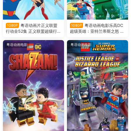
粤语动画片正义联盟
粤语动画电影乐高DC
1080P
1080P
行动全52集 正义联盟超级行动
超级英雄：亚特兰蒂斯之怒 乐
粤语版
高DC超级英雄︰水行侠︰亚特
兰提斯之怒粤语版
粤语动画电影
粤语动画电影