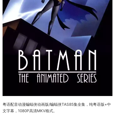
粤语配音动漫蝙蝠侠动画版/蝙蝠侠TAS85集全集，纯粤语版+中
文字幕，1080P高清MKV格式。