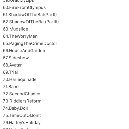
59.ReadMyLips
60.FireFromOlympus
61.ShadowOfTheBat(PartI)
62.ShadowOfTheBat(PartII)
63.Mudslide
64.TheWorryMen
65.PagingTheCrimeDoctor
66.HouseAndGarden
67.Sideshow
68.Avatar
69.Trial
70.Harlequinade
71.Bane
72.SecondChance
73.RiddlersReform
74.Baby.Doll
75.TimeOutOfJoint
76.Harley'sHoliday