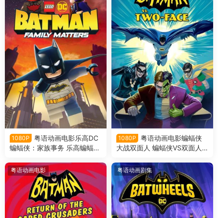
粤语动画电影乐高DC
粤语动画电影蝙蝠侠
1080P
1080P
蝙蝠侠：家族事务 乐高蝙蝠
大战双面人 蝙蝠侠VS双面人
侠：全面集结粤语版
粤语版
粤语动画电影
粤语动画剧集