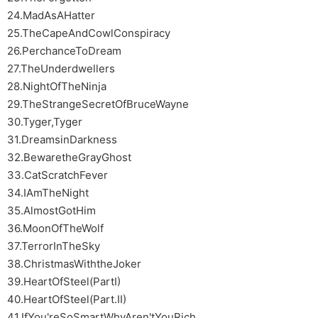
24.MadAsAHatter
25.TheCapeAndCowlConspiracy
26.PerchanceToDream
27.TheUnderdwellers
28.NightOfTheNinja
29.TheStrangeSecretOfBruceWayne
30.Tyger,Tyger
31.DreamsinDarkness
32.BewaretheGrayGhost
33.CatScratchFever
34.IAmTheNight
35.AlmostGotHim
36.MoonOfTheWolf
37.TerrorInTheSky
38.ChristmasWiththeJoker
39.HeartOfSteel(PartI)
40.HeartOfSteel(Part.II)
41.IfYou'reSoSmartWhyAren'tYouRich