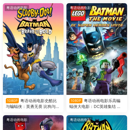
团的进攻 乐高正义联盟：毁灭
级英雄：正义联盟之冲出哥谭
军团来袭粤语版
市粤语版
粤语动画电影
粤语动画电影
粤语动画电影史酷比
粤语动画电影乐高蝙
1080P
1080P
与蝙蝠侠：英勇无畏 比狗与蝙
蝠侠大电影：DC英雄集结 乐
蝠侠抢救高谭市抢救高谭市粤
高蝙蝠侠超级英雄大出击粤语
语版
版
粤语动画电影
粤语动画电影