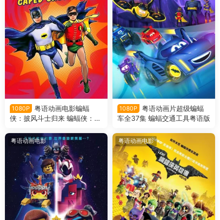
粤语动画电影蝙蝠
粤语动画片超级蝙蝠
1080P
1080P
侠：披风斗士归来 蝙蝠侠：斗
车全37集 蝙蝠交通工具粤语版
篷斗士归来粤语版
粤语动画电影
粤语动画电影