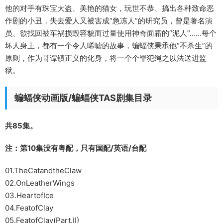
他的对手有珠宝大盗、美艳的猫女，玩世不恭、搞出各种致命恶
作剧的小丑，失去爱人又被害成“急冻人”的研究员，曾是著名演
员、欲找回被车祸损毁容貌而过量使用神奇面霜的“泥人”……每个
坏人身上，都有一个令人唏嘘的故事，蝙蝠侠秉承他“不杀生”的
原则，作为哥谭镇正义的化身，将一个个罪犯绳之以法送进监
狱。
蝙蝠侠动画版/蝙蝠侠TAS剧集目录
共85集。
注：第10集没有粤配，只有国配/英语/台配
01.TheCatandtheClaw
02.OnLeatherWings
03.HeartofIce
04.FeatofClay
05.FeatofClay(Part.II)