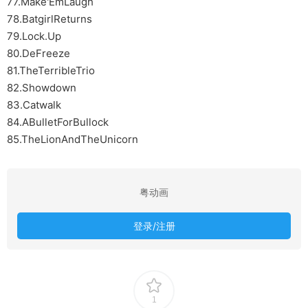
77.Make'EmLaugh
78.BatgirlReturns
79.Lock.Up
80.DeFreeze
81.TheTerribleTrio
82.Showdown
83.Catwalk
84.ABulletForBullock
85.TheLionAndTheUnicorn
粤动画
登录/注册
1