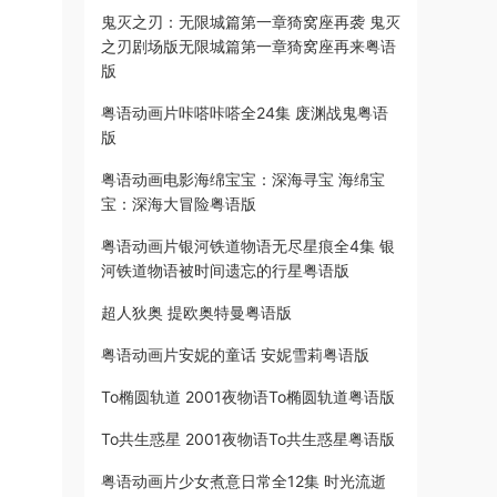
鬼灭之刃：无限城篇第一章猗窝座再袭 鬼灭
之刃剧场版无限城篇第一章猗窝座再来粤语
版
粤语动画片咔嗒咔嗒全24集 废渊战鬼粤语
版
粤语动画电影海绵宝宝：深海寻宝 海绵宝
宝：深海大冒险粤语版
粤语动画片银河铁道物语无尽星痕全4集 银
河铁道物语被时间遗忘的行星粤语版
超人狄奥 提欧奥特曼粤语版
粤语动画片安妮的童话 安妮雪莉粤语版
To椭圆轨道 2001夜物语To椭圆轨道粤语版
To共生惑星 2001夜物语To共生惑星粤语版
粤语动画片少女煮意日常全12集 时光流逝