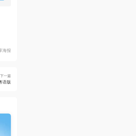
享海报
下一篇
粤语版