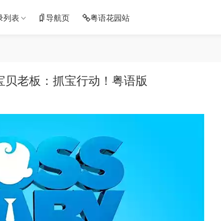
录列表
导航页
粤语花园站
 宝贝老板：抓宝行动！粤语版