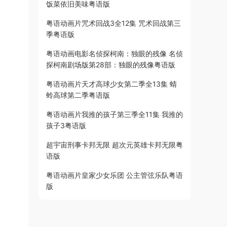
饭菜依旧美味粤语版
粤语动画片咒术回战3全12集 咒术回战第三
季粤语版
粤语动画电影名侦探柯南：独眼的残像 名侦
探柯南剧场版第28部：独眼的残像粤语版
粤语动画片天才高球少女第二季全13集 蜻
蛉高球第二季粤语版
粤语动画片我推的孩子第三季全11集 我推的
孩子3粤语版
超宇宙刑事卡邦无限 超次元英雄卡邦无限粤
语版
粤语动画片皇家少女乐团 公主管弦乐队粤语
版