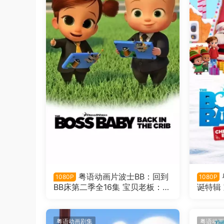
粤语动画片波士BB：回到
1080P
1080P
BB床第二季全16集 宝贝老板：返
诞特辑
宝还童第二季粤语版
版
粤语动画剧集
粤语动画