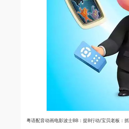
粤语配音动画电影波士BB：捉B行动/宝贝老板：抓