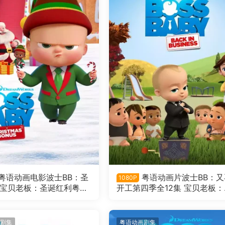
粤语动画电影波士BB：圣
粤语动画片波士BB：又
1080P
 宝贝老板：圣诞红利粤语
开工第四季全12集 宝贝老板：
围商界第四季粤语版
剧集
粤语动画剧集