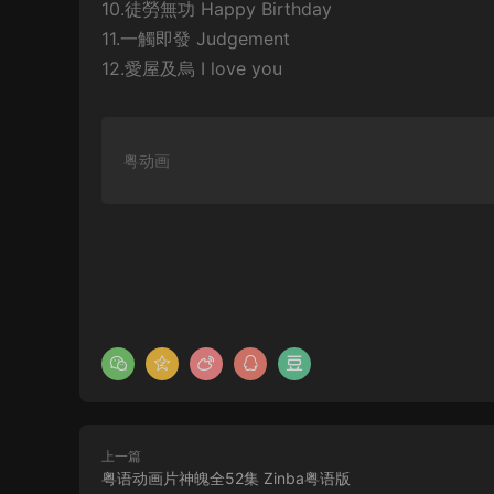
10.徒勞無功 Happy Birthday
11.一觸即發 Judgement
12.愛屋及烏 I love you
粤动画
上一篇
粤语动画片神魄全52集 Zinba粤语版