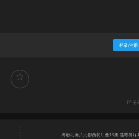
登录/注册
1
分
粤语动画片无聊西餐厅全13集 迷糊餐厅