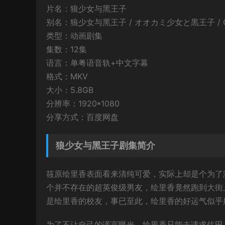
片名：狼少女与黑王子
别名：狼少女与黑王子 / オオカミ少女と黒王子 / Ookami Shou
类型：动画剧集
集数：12集
语言：单粤语音轨+中文字幕
格式：MKV
大小：5.8GB
分辨率：1920*1080
分享方式：百度网盘
狼少女与黑王子剧集简介
筱原绘里香表面看来清纯可爱，实际上却是个为了
个并不存在的超英俊级男友，绘里香竟然跑到大街
是绘里香的校友，事已至此，绘里香的好运气似乎
为了不让自己的谎言曝光，绘里香只能去请求佐田