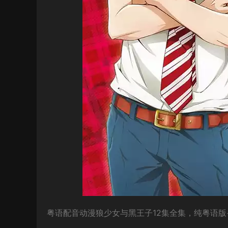
粤语配音动漫狼少女与黑王子12集全集，纯粤语版+