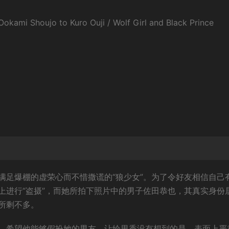
jo to Kuro Ouji / Wolf Girl and Black Prince
满足爆棚的虚荣心而不惜撒谎的“狼少女”。为了令好友相信自己
上进行“盗摄”，而她所拍下照片中的男子佐田恭也，其真实身份
所剩不多。
，希望他能够假扮她的男友，让绘里香没有想到的是，表面上严