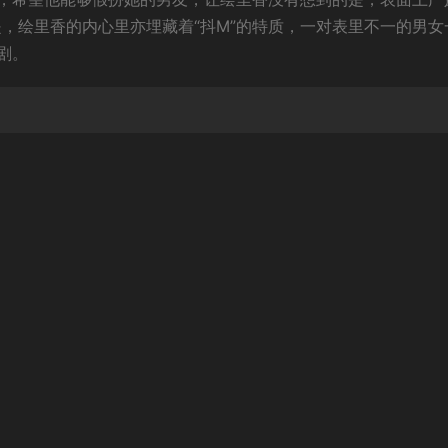
是，绘里香的内心里亦埋藏着“抖M”的特质，一对表里不一的男女
剧。