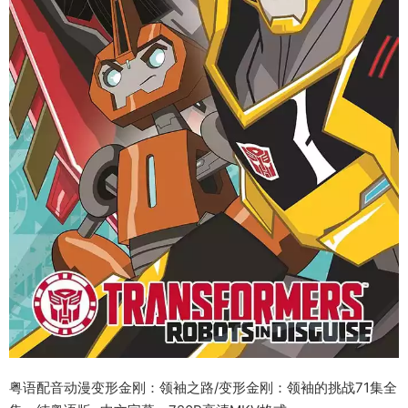
粤语配音动漫变形金刚：领袖之路/变形金刚：领袖的挑战71集全