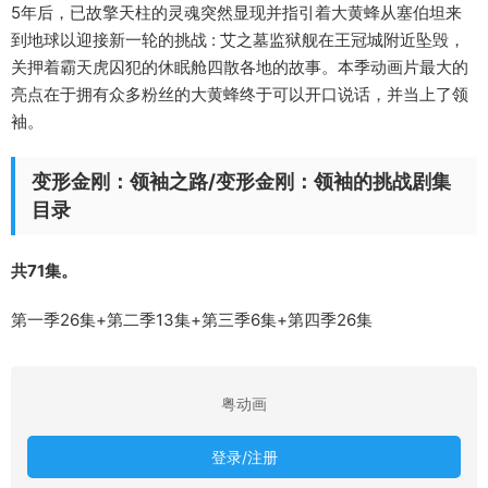
5年后，已故擎天柱的灵魂突然显现并指引着大黄蜂从塞伯坦来
到地球以迎接新一轮的挑战 : 艾之墓监狱舰在王冠城附近坠毁，
关押着霸天虎囚犯的休眠舱四散各地的故事。本季动画片最大的
亮点在于拥有众多粉丝的大黄蜂终于可以开口说话，并当上了领
袖。
变形金刚：领袖之路/变形金刚：领袖的挑战剧集
目录
共71集。
第一季26集+第二季13集+第三季6集+第四季26集
粤动画
登录/注册