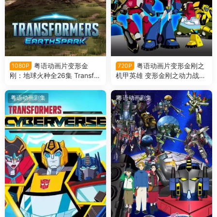
粤语动画片变形金
粤语动画片变形金刚之
1080P
720P
刚：地球火种全26集 Transfor
机甲英雄 变形金刚之动力战士
mers: Earthspark粤语版
变形金刚08动画版粤语版
粤语动画剧集
粤语动画剧集