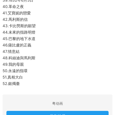
39.1832年6月5日
40.革命之夜
41.艾寶妮的戀愛
42.馬利斯的信
43.卡比勞斯的願望
44.未來的指路明燈
45.巴黎的地下水道
46.薩比盧的正義
47.情意結
48.科絲迪與馬利斯
49.我的母親
50.永遠的指環
51.真相大白
52.銀燭臺
粤动画