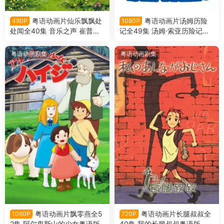
粤语动画片仙乐飘飘处
粤语动画片汤姆历险
480P
1080P
处闻全40集 音乐之声 崔普一
记全49集 汤姆·索亚历险记粤
家物语粤语版
语版
粤语动画剧集
粤语动画剧集
粤语动画片飘零燕全5
粤语动画片长腿叔叔全
1080P
720P
2集 阿尔卑斯山的少女粤语版
40集 我的长腿叔叔粤语版