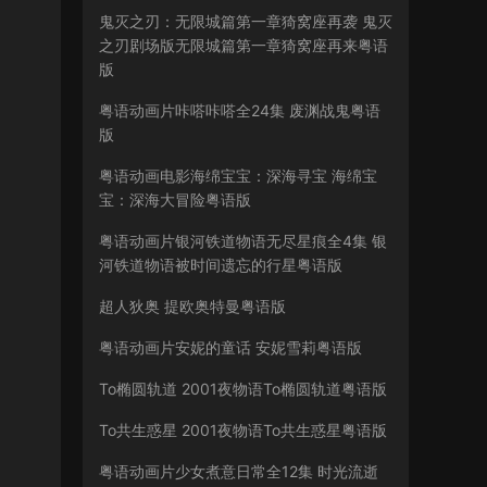
鬼灭之刃：无限城篇第一章猗窝座再袭 鬼灭
之刃剧场版无限城篇第一章猗窝座再来粤语
版
粤语动画片咔嗒咔嗒全24集 废渊战鬼粤语
版
粤语动画电影海绵宝宝：深海寻宝 海绵宝
宝：深海大冒险粤语版
粤语动画片银河铁道物语无尽星痕全4集 银
河铁道物语被时间遗忘的行星粤语版
超人狄奥 提欧奥特曼粤语版
粤语动画片安妮的童话 安妮雪莉粤语版
To椭圆轨道 2001夜物语To椭圆轨道粤语版
To共生惑星 2001夜物语To共生惑星粤语版
粤语动画片少女煮意日常全12集 时光流逝