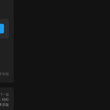
享海报
下一篇
：轻松
粤语版