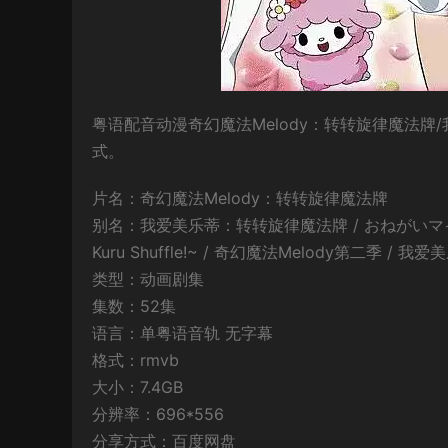
粤语配音动漫奇幻魔法Melody：转转旋律魔法牌/
式。
片名：奇幻魔法Melody：转转旋律魔法牌
别名：我爱美乐蒂：转转旋律魔法牌 / おねがいマイメロデ
Kuru Shuffle!~ / 奇幻魔法Melody第二季 /
类型：动画剧集
集数：52集
语言：单粤语音轨 无字幕
格式：rmvb
大小：7.4GB
分辨率：696*556
分享方式：百度网盘