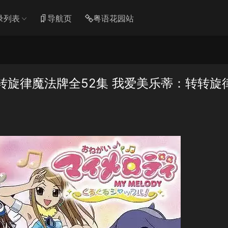
录列表
导航页
粤语花园站
转转旋律魔法牌全52集 我爱美乐蒂：转转旋