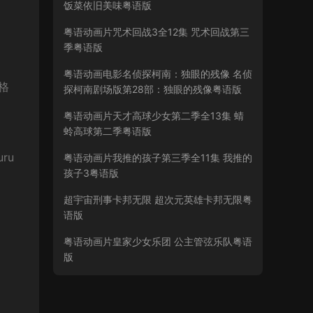
饭菜依旧美味粤语版
粤语动画片咒术回战3全12集 咒术回战第三
季粤语版
粤语动画电影名侦探柯南：独眼的残像 名侦
格
探柯南剧场版第28部：独眼的残像粤语版
粤语动画片天才高球少女第二季全13集 蜻
蛉高球第二季粤语版
ru
粤语动画片我推的孩子第三季全11集 我推的
孩子3粤语版
超宇宙刑事卡邦无限 超次元英雄卡邦无限粤
语版
粤语动画片皇家少女乐团 公主管弦乐队粤语
版