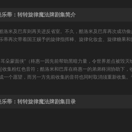
爱美乐蒂：转转旋律魔法牌剧集简介
酷洛米及巴库则再关进反省室。不久，酷洛米及巴库再次成功偷
乐蒂再次带着国王赐予的旋律指挥棒、旋律化妆盒、旋律糖果和
仔耳朵蒙面侠”（柊惠一因先前帮助黑暗力量，令世界差点被毁灭
一起收集粉红色音符；酷洛米和巴库在柊惠一的弟弟柊润协助下，
成一个愿望，而另一方先前收集的音符也同时取消须重新收集。
爱美乐蒂：转转旋律魔法牌剧集目录