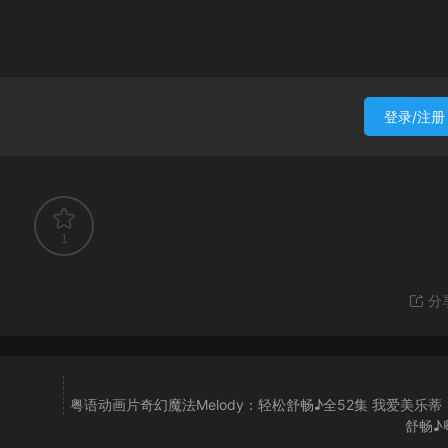
登录/注册
1
分
粤语动画片奇幻魔法Melody：轻松舒畅♪全52集 我爱美乐蒂
舒畅♪