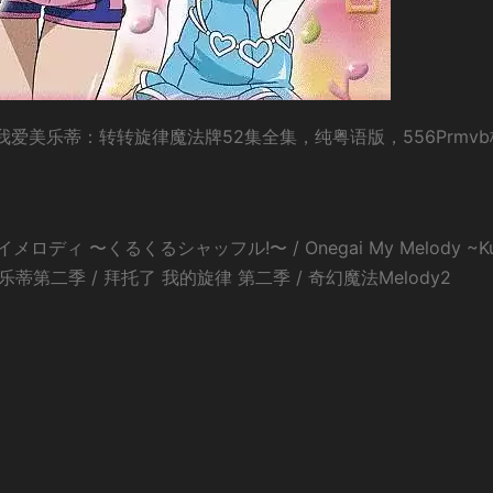
我爱美乐蒂：转转旋律魔法牌52集全集，纯粤语版，556Prmvb
ィ 〜くるくるシャッフル!〜 / Onegai My Melody ~Ku
 我爱美乐蒂第二季 / 拜托了 我的旋律 第二季 / 奇幻魔法Melody2