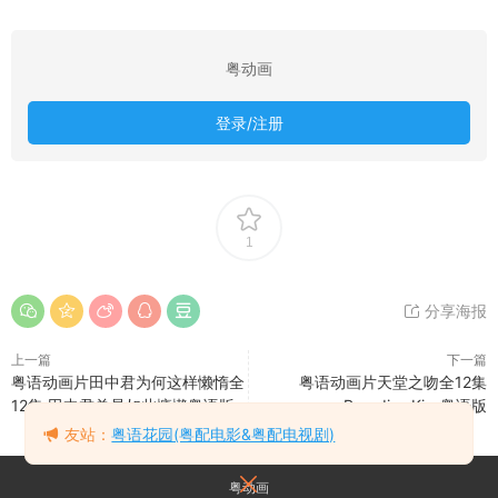
粤动画
登录/注册
1
分享海报
上一篇
下一篇
粤语动画片田中君为何这样懒惰全
粤语动画片天堂之吻全12集
12集 田中君总是如此慵懒粤语版
Paradise Kiss粤语版
友站：
粤语花园(粤配电影&粤配电视剧)
粤动画