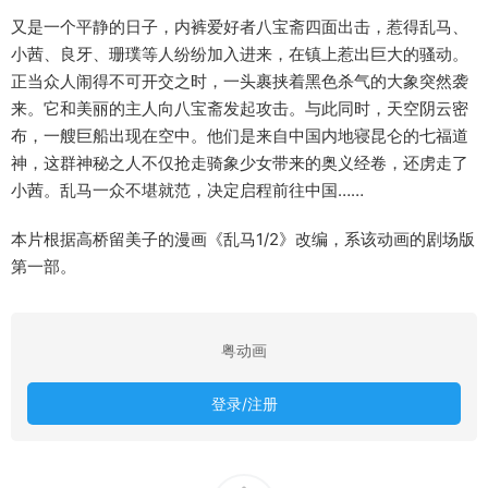
又是一个平静的日子，内裤爱好者八宝斋四面出击，惹得乱马、
小茜、良牙、珊璞等人纷纷加入进来，在镇上惹出巨大的骚动。
正当众人闹得不可开交之时，一头裹挟着黑色杀气的大象突然袭
来。它和美丽的主人向八宝斋发起攻击。与此同时，天空阴云密
布，一艘巨船出现在空中。他们是来自中国内地寝昆仑的七福道
神，这群神秘之人不仅抢走骑象少女带来的奥义经卷，还虏走了
小茜。乱马一众不堪就范，决定启程前往中国……
本片根据高桥留美子的漫画《乱马1/2》改编，系该动画的剧场版
第一部。
粤动画
登录/注册