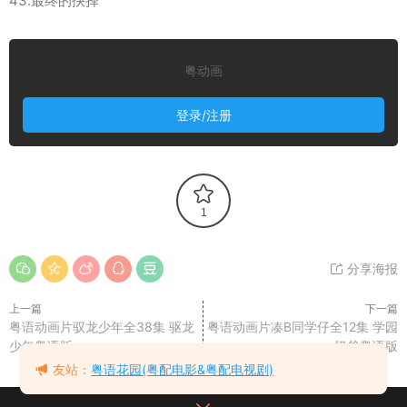
43.最终的抉择
粤动画
登录/注册
1
分享海报
上一篇
下一篇
粤语动画片驭龙少年全38集 驱龙
粤语动画片凑B同学仔全12集 学园
少年粤语版
奶爸粤语版
友站：
粤语花园(粤配电影&粤配电视剧)