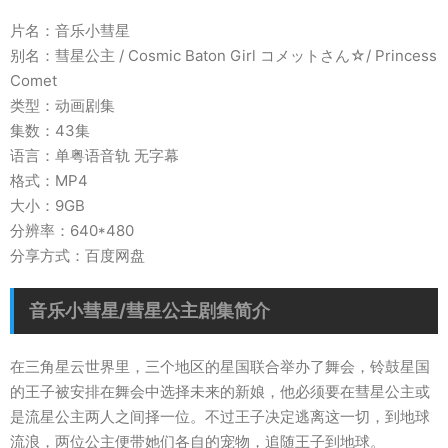
片名：音乐小彗星
别名：彗星公主 / Cosmic Baton Girl コメットさん☆/ Princess
Comet
类型：动画剧集
集数：43集
语言：单粤语音轨 无字幕
格式：MP4
大小：9GB
分辨率：640*480
分享方式：百度网盘
音乐小彗星/彗星公主剧集简介
在三角星云世界里，三个地区的星国联合举办了舞会，铃鼓星国
的王子被安排在舞会中选择未来的新娘，他必须要在彗星公主或
是流星公主两人之间择一位。不过王子决定逃离这一切，到地球
流浪，两位公主便带她们各自的宠物，追随王子到地球。