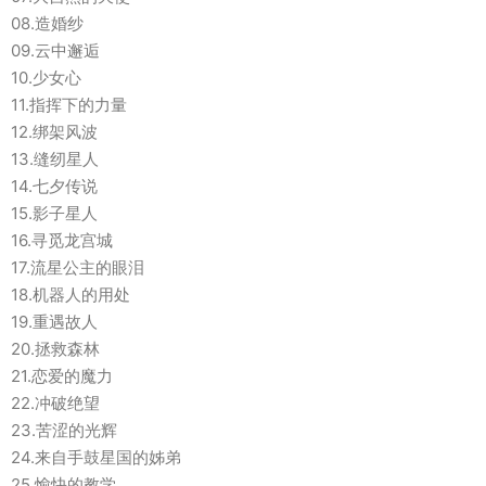
08.造婚纱
09.云中邂逅
10.少女心
11.指挥下的力量
12.绑架风波
13.缝纫星人
14.七夕传说
15.影子星人
16.寻觅龙宫城
17.流星公主的眼泪
18.机器人的用处
19.重遇故人
20.拯救森林
21.恋爱的魔力
22.冲破绝望
23.苦涩的光辉
24.来自手鼓星国的姊弟
25.愉快的教学