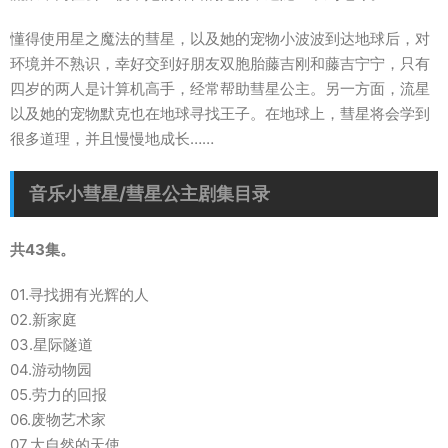
懂得使用星之魔法的彗星，以及她的宠物小波波到达地球后，对
环境并不熟识，幸好交到好朋友双胞胎藤吉刚和藤吉宁宁，只有
四岁的两人是计算机高手，经常帮助彗星公主。另一方面，流星
以及她的宠物默克也在地球寻找王子。在地球上，彗星将会学到
很多道理，并且慢慢地成长……
音乐小彗星/彗星公主剧集目录
共43集。
01.寻找拥有光辉的人
02.新家庭
03.星际隧道
04.游动物园
05.劳力的回报
06.废物艺术家
07.大自然的天使