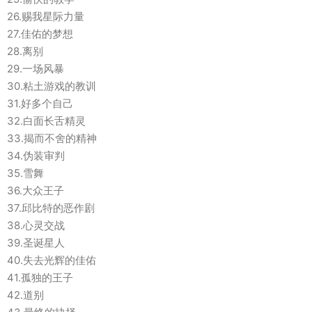
26.赐我星际力量
27.佳佑的梦想
28.离别
29.一场风暴
30.粘土游戏的教训
31.好多个自己
32.白面长舌精灵
33.揭而不舍的精神
34.伪装审判
35.雪舞
36.大众王子
37.邱比特的恶作剧
38.心灵交战
39.圣诞星人
40.失去光辉的佳佑
41.孤独的王子
42.道别