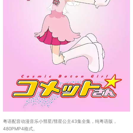
粤语配音动漫音乐小彗星/彗星公主43集全集，纯粤语版，
480PMP4格式。