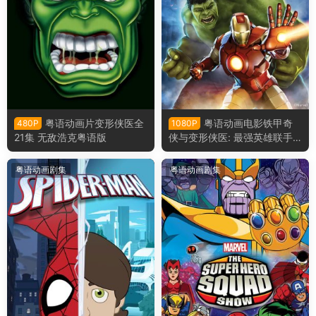
粤语动画片变形侠医全
粤语动画电影铁甲奇
480P
1080P
21集 无敌浩克粤语版
侠与变形侠医: 最强英雄联手
钢铁侠与浩克：联合战记粤语
版
粤语动画剧集
粤语动画剧集