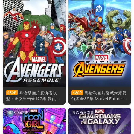
粤语动画片复仇者联
粤语动画片漫威未来复
480P
480P
盟：正义出击全127集 复仇者
仇者全39集 Marvel Future Av
集结粤语版
engers粤语版
粤语动画剧集
粤语动画剧集