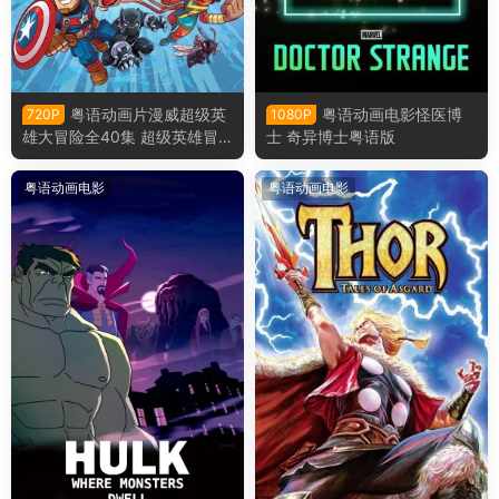
粤语动画片漫威超级英
粤语动画电影怪医博
720P
1080P
雄大冒险全40集 超级英雄冒
士 奇异博士粤语版
险粤语版
粤语动画电影
粤语动画电影