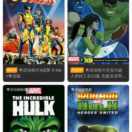
粤语动画片X战警 X-Me
粤语动画片浩克与超
480P
1080P
n粤语版
人类特工全52集 无敌浩克帮粤
语版
粤语动画剧集
粤语动画电影