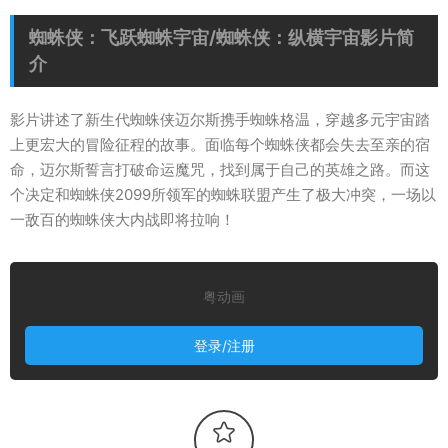
蜘蛛侠：飞跃蜘蛛宇宙/蜘蛛侠：纵横宇宙影片简
介
影片讲述了新生代蜘蛛侠迈尔斯携手蜘蛛格温，穿越多元宇宙踏
上更宏大的冒险征程的故事。面临每个蜘蛛侠都会失去至亲的宿
命，迈尔斯誓言打破命运魔咒，找到属于自己的英雄之路。而这
个决定和蜘蛛侠2099所领军的蜘蛛联盟产生了极大冲突，一场以
一敌百的蜘蛛侠大内战即将拉响！
粤动画
登录/注册