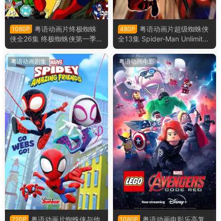
粤语动画片终极蜘蛛
粤语动画片超级蜘蛛侠
1080P
480P
侠全26集 终极蜘蛛侠第一季粤
全13集 Spider-Man Unlimited
语版
粤语版
粤语动画剧集
粤语动画电影
粤语动画片蜘蛛侠与他
粤语动画电影乐高复
720P
1080P