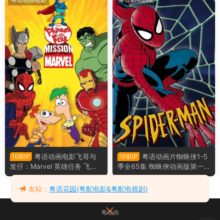
粤语动画电影飞哥与
粤语动画片蜘蛛侠1-5
1080P
1080P
发仔：Marvel 英雄任务 飞哥
季全65集 蜘蛛俠动画版第一
和小佛：惊奇任务粤语版
季至第五季粤语版
友站：
粤语花园(粤配电影&粤配电视剧)
粤动画