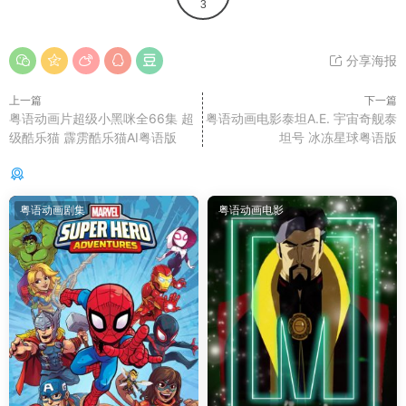
3
分享海报
上一篇
下一篇
粤语动画片超级小黑咪全66集 超
粤语动画电影泰坦A.E. 宇宙奇舰泰
级酷乐猫 霹雳酷乐猫AI粤语版
坦号 冰冻星球粤语版
你可能还感兴趣的
粤语动画剧集
粤语动画电影