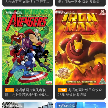
入蜘蛛宇宙 蜘蛛侠：平行宇宙
盟：团结一致全13集 复仇者：
粤语版
团结则立粤语版
粤语动画剧集
粤语动画剧集
粤语动画片复仇者联
粤语动画片铁甲奇侠全
480P
360P
盟：史上最强英雄战队全52集
26集 钢铁侠粤语版
复仇者：世上最强英雄组合粤
语版
粤语动画剧集
粤语动画剧集