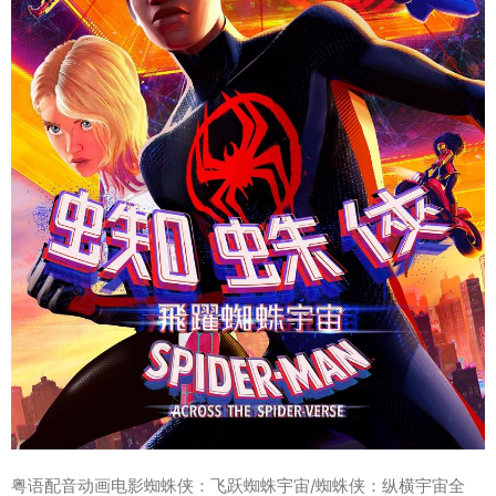
粤语配音动画电影蜘蛛侠：飞跃蜘蛛宇宙/蜘蛛侠：纵横宇宙全