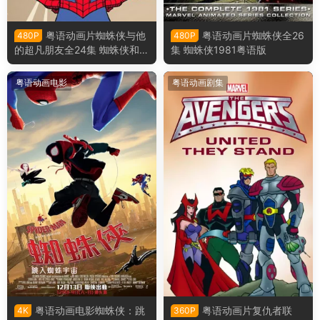
粤语动画片蜘蛛侠与他
粤语动画片蜘蛛侠全26
480P
480P
的超凡朋友全24集 蜘蛛侠和他
集 蜘蛛侠1981粤语版
的神奇朋友们粤语版
粤语动画电影
粤语动画剧集
粤语动画电影蜘蛛侠：跳
粤语动画片复仇者联
4K
360P