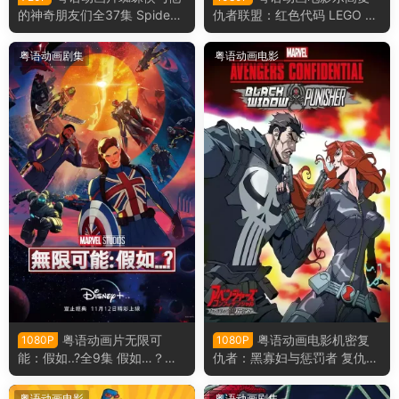
的神奇朋友们全37集 Spidey
仇者联盟：红色代码 LEGO M
and His Amazing Friends粤
arvel Avengers: Code Red粤
语版
语版
粤语动画剧集
粤语动画电影
粤语动画片无限可
粤语动画电影机密复
1080P
1080P
能：假如..?全9集 假如…？粤
仇者：黑寡妇与惩罚者 复仇者
语版
联盟机密任务：黑寡妇与制裁
者粤语版
粤语动画电影
粤语动画剧集