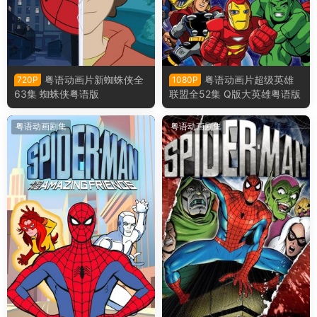
粤语动画片新蜘蛛侠全
粤语动画片超级英雄
720P
1080P
63集 蜘蛛侠粤语版
联盟全52集 Q版大英雄粤语版
粤语动画剧集
粤语动画剧集