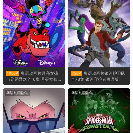
粤语动画片月亮女孩
粤语动画片银河护卫队
1080P
720P
与异界恐龙全16集 月亮女孩与
全78集 银河守护者粤语版
恶魔恐龙粤语版
粤语动画剧集
粤语动画剧集