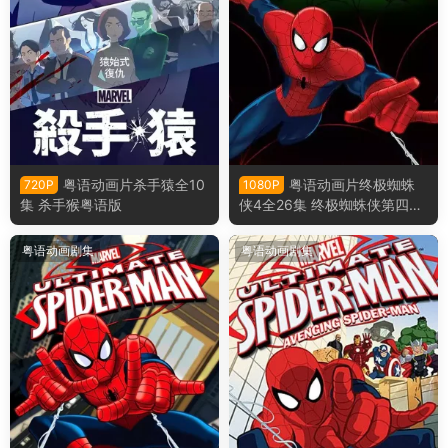
粤语动画片杀手猿全10
粤语动画片终极蜘蛛
720P
1080P
集 杀手猴粤语版
侠4全26集 终极蜘蛛侠第四季
粤语版
粤语动画剧集
粤语动画剧集