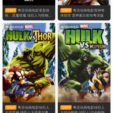
粤语动画电影变形侠
粤语动画电影雷神奇
1080P
1080P
医：恶魔怪魔 绿巨人与怪物粤
侠前传 雷神索尔前传粤语版
语版
粤语动画电影
粤语动画电影
粤语动画电影绿巨人
粤语动画电影绿巨人
1080P
1080P
大战雷神 绿巨人大战索尔粤语
大战金刚狼 绿巨人VS金刚狼