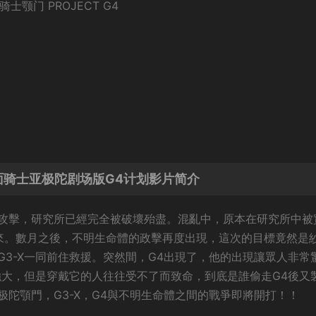
骑士颚门 PROJECT G4
/假面骑士亚极陀剧场版G4计划影片简介
攻擊，研究所已經完全被破壞殆盡。混亂中，原本在研究所中被
了出來。數月之後，不明生命體的政擊再度出現，這次的目標竟然是
3-X一同前住救援。突然間，G4出現了，他的出現讓眾人非常
強大，但是穿戴它的人往往受不了而致命，到底是誰偷走G4後又
陀顎門，G3-X，G4與不明生命體之間的戰爭即將開打！！