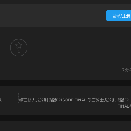
登录/注册
1
分
版
幪面超人龙骑剧场版EPISODE FINAL 假面骑士龙骑剧场版EPI
FINA