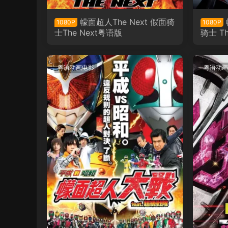
幪面超人The Next 假面骑
1080P
1080P
士The Next粤语版
骑士 Th
粤语动画电影
粤语动画