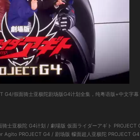
CT G4/假面骑士亚极陀剧场版G4计划全集，纯粤语版+中文字幕
士亚极陀 G4计划 / 劇場版 仮面ライダーアギト PROJECT G
 Rider Agito PROJECT G4 / 剧场版 幪面超人亚极陀 PROJECT G4