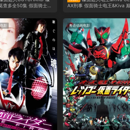
葛查多全50集 假面骑士歌
AX刑事 假面骑士电王&Kiva 
语版
刑事粤语版
电影
粤语动画电影