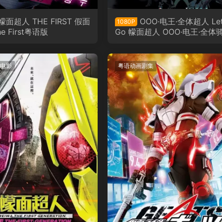
幪面超人 THE FIRST 假面
OOO·电王·全体超人 Let
1080P
e First粤语版
Go 幪面超人 OOO·电王·全体
Let's Go 假面骑士粤语版
电影
粤语动画剧集