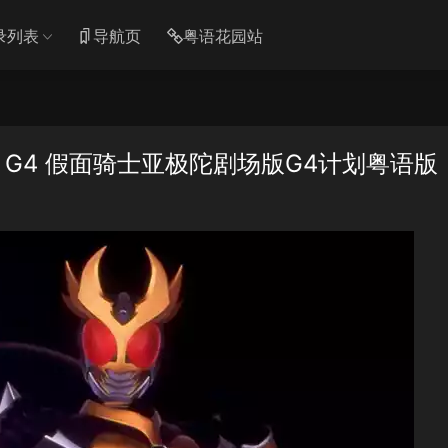
录列表
导航页
粤语花园站
T G4 假面骑士亚极陀剧场版G4计划粤语版