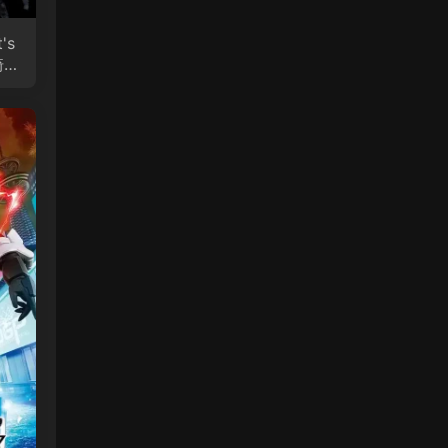
's
骑士