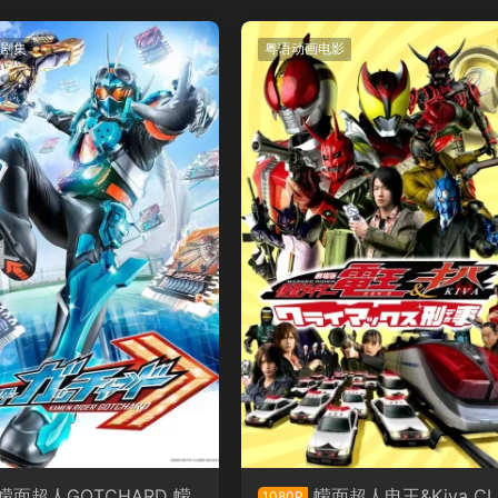
剧集
粤语动画电影
幪面超人GOTCHARD 幪
幪面超人电王&Kiva CL
1080P