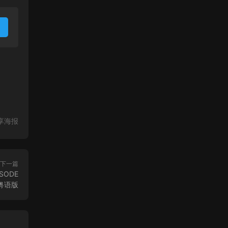
享海报
下一篇
SODE
L粤语版