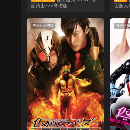
面骑士ZZZ粤语版
面超人
查德粤
粤语动画电影
粤语动画