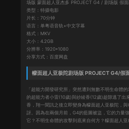
场版 蒙面超人亚杰多 PROJECT G4 / 剧场版 假面
类型：特摄电影
片长：70分钟
语言：单粤语音轨+中文字幕
格式：MKV
大小：4.2GB
分辨率：1920*1080
分享方式：百度网盘
幪面超人亚极陀剧场版 PROJECT G4
「超能力開發研究所」突然遭到無數不明生命體的
的超能力者小雷(10歲)與紗綾香(12歲)趁隙逃
香，翔一聞訊之後立即變身為幪面超人亚极陀，與G
訝。因為在兩個月前，G4的藍圖被盜，它的力量
它？不明生命體的攻擊到底來自何方？幪面超人亚极