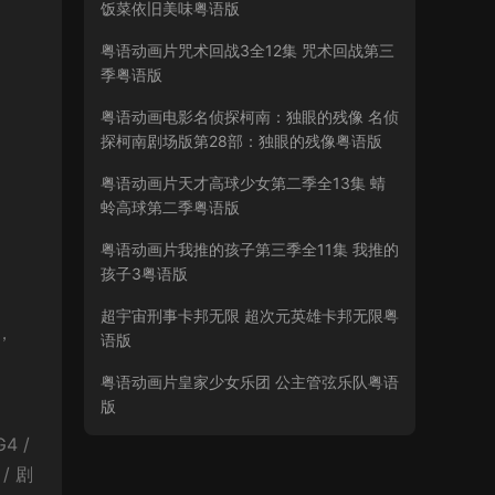
饭菜依旧美味粤语版
粤语动画片咒术回战3全12集 咒术回战第三
季粤语版
粤语动画电影名侦探柯南：独眼的残像 名侦
探柯南剧场版第28部：独眼的残像粤语版
粤语动画片天才高球少女第二季全13集 蜻
蛉高球第二季粤语版
粤语动画片我推的孩子第三季全11集 我推的
孩子3粤语版
超宇宙刑事卡邦无限 超次元英雄卡邦无限粤
，
语版
粤语动画片皇家少女乐团 公主管弦乐队粤语
版
4 /
 / 剧