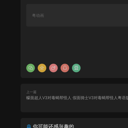
粤动画
上一篇
幪面超人V3对毒蝎帮怪人 假面骑士V3对毒蝎帮怪人粤语
你可能还感兴趣的