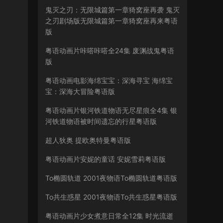
鬼灭之刃：无限城篇第一章猗窝座再袭 鬼灭
之刃剧场版无限城篇第一章猗窝座再来粤语
版
粤语动画片咔嗒咔嗒全24集 废渊战鬼粤语
版
粤语动画电影海绵宝宝：深海寻宝 海绵宝
宝：深海大冒险粤语版
粤语动画片银河铁道物语无尽星痕全4集 银
河铁道物语被时间遗忘的行星粤语版
超人狄奥 提欧奥特曼粤语版
粤语动画片安妮的童话 安妮雪莉粤语版
To椭圆轨道 2001夜物语To椭圆轨道粤语版
To共生惑星 2001夜物语To共生惑星粤语版
粤语动画片少女煮意日常全12集 时光流逝