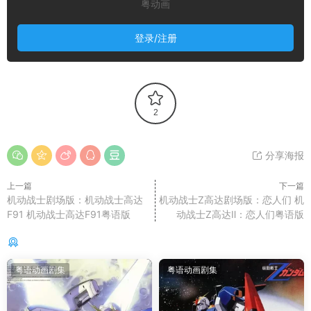
粤动画
登录/注册
2
分享海报
上一篇
下一篇
机动战士剧场版：机动战士高达
机动战士Z高达剧场版：恋人们 机
F91 机动战士高达F91粤语版
动战士Z高达Ⅱ：恋人们粤语版
你可能还感兴趣的
粤语动画剧集
粤语动画剧集