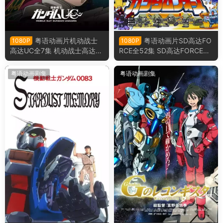
粤语动画片机动战士
粤语动画片SD高达FO
1080P
1080P
高达UC全7集 机动战士高达独
RCE全52集 SD高达FORCE粤
角兽粤语版
语版
粤语动画剧集
粤语动画剧集