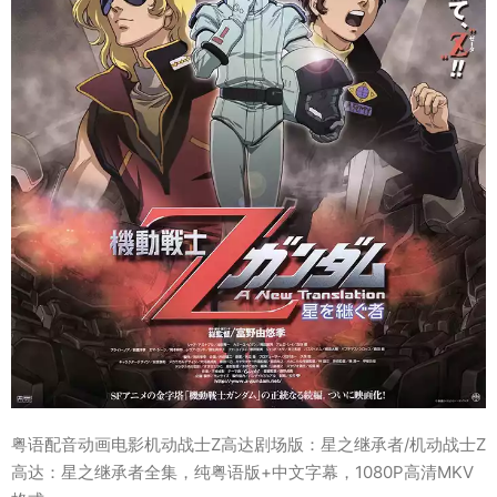
粤语配音动画电影机动战士Z高达剧场版：星之继承者/机动战士Z
高达：星之继承者全集，纯粤语版+中文字幕，1080P高清MKV