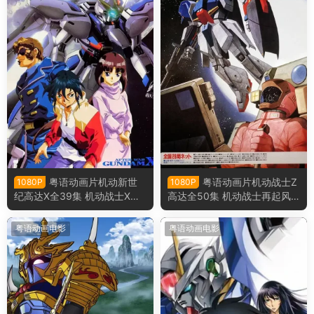
粤语动画片机动新世
粤语动画片机动战士Z
1080P
1080P
纪高达X全39集 机动战士X粤
高达全50集 机动战士再起风
语版
云粤语版
粤语动画电影
粤语动画电影