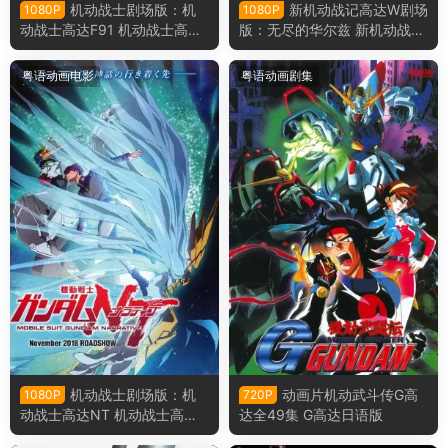
机动战士剧场版：机
新机动战记高达W剧场
1080P
1080P
动战士高达F91 机动战士高达
版：无尽的华尔兹 新机动战记
F91粤语版
高达W无尽的华尔兹粤语版
粤语动画电影
粤语动画剧集
机动战士剧场版：机
动画片机动武斗传G高
1080P
720P
动战士高达NT 机动战士高达N
达全49集 G高达日语版
T粤语版