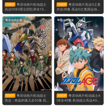
粤语动画片机动战士
粤语动画片高达G之复
1080P
1080P
高达0083星尘回忆录全13集
兴全26集 高达G之复国运动粤
机动战士高达0083星尘的回
语版
忆粤语版
粤语动画剧集
粤语动画剧集
粤语动画片机动战士
粤语动画片机动战士A
1080P
1080P
高达：铁血的孤儿全50集 机
GE全49集 机动战士高达AGE
动战士高达：铁血的奥尔芬斯
粤语版