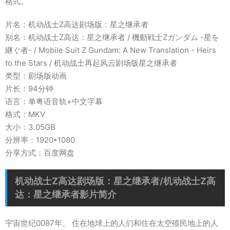
格式。
片名：机动战士Z高达剧场版：星之继承者
别名：机动战士Z高达：星之继承者 / 機動戦士Zガンダム -星を
継ぐ者- / Mobile Suit Z Gundam: A New Translation - Heirs
to the Stars / 机动战士再起风云剧场版星之继承者
类型：剧场版动画
片长：94分钟
语言：单粤语音轨+中文字幕
格式：MKV
大小：3.05GB
分辨率：1920*1080
分享方式：百度网盘
机动战士Z高达剧场版：星之继承者/机动战士Z高
达：星之继承者影片简介
宇宙世纪0087年。 住在地球上的人们和住在太空殖民地上的人