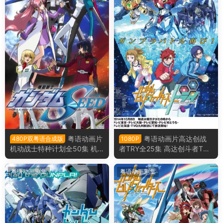
粤语动画片
粤语动画片高达创战
480P双粤语合成版
1080P
机动战士特种计划全50集 机
者TRY全25集 高达创斗者TRY
动战士高达SEED双粤语版
粤语版
粤语动画剧集
粤语动画剧集