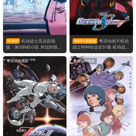
机动战士高达剧场
粤语动画片机动
1080P
480P+录影版
版：第08MS小队 米拉的报告
战士特种命运全51集 机动战士
书 机动战士高达剧场版：第0
高达SEED DESTINY粤语版
8MS小队 米娜的报告粤语版
粤语动画电影
粤语动画电影