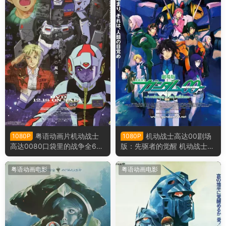
粤语动画片机动战士
机动战士高达00剧场
1080P
1080P
高达0080口袋里的战争全6集
版：先驱者的觉醒 机动战士高
机动战士高达0080 口袋里的
达00剧场版-A wakening of t
战争粤语版
he Trailblazer-粤语版
粤语动画电影
粤语动画电影