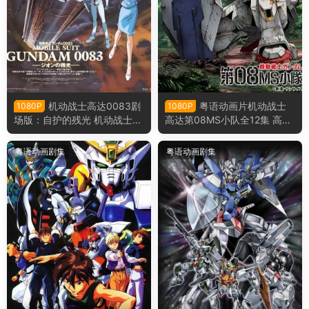
机动战士高达0083剧
粤语动画片机动战士
1080P
1080P
场版：自护的残光 机动战士高
高达第08MS小队全12集 高达
达0083剧场版：吉翁的残光
08MS小队粤语版
粤语版
粤语动画剧集
粤语动画剧集