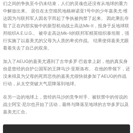
们之间的争执至今仍未结束，人们的灵魂也还没有从地球的重力
中解放出来。 居住在太空殖民地格林诺亚1号中的少年嘉美尤·维
达因为与联邦军人因名字而起了争执被拘禁了起来。 因此乘乱夺
取了正在内部实验中的新型机动战士高达Mk-II，投身于反地球联
邦组织A.E.U.G.。 被夺走高达Mk-II的联邦军精英组织泰坦斯，强
行实施了以嘉美尤的父母为人质的卑劣作战。 结果使得嘉美尤眼
看着失去了自己的双亲。
加入了AEUG的嘉美尤遇到了古华多罗·巴兹拿上尉，他的真实身
份是曾经的自护公国军的王牌马沙·亚斯洛布。 在他的带领下，还
没来得及为父母的死而悲伤的嘉美尤很快就参加了AEUG的作战
行动，从太空突破大气层降落到地球。
在另一边的地球上，曾经的马沙的竞争对手、被软禁中的传说的
战士阿宝·尼尔也开始了活动，最终与降落至地球的古华多罗以及
嘉美尤汇合。