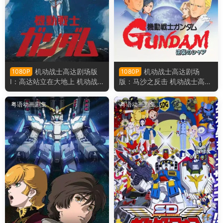
机动战士高达剧场版
机动战士高达剧场
1080P
1080P
Ⅰ：高达站立在大地上 机动战
版：马沙之反击 机动战士高达
士高达0079剧场版Ⅰ粤语版
剧场版：逆袭的夏亚粤语版
粤语动画剧集
粤语动画剧集