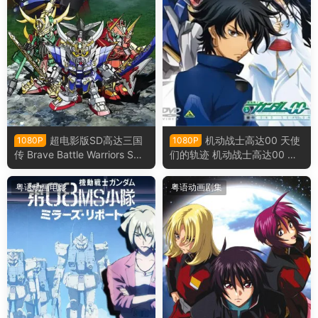
超电影版SD高达三国
机动战士高达00 天使
1080P
1080P
传 Brave Battle Warriors SD
们的轨迹 机动战士高达00 总
高达三国传剧场版粤语版
集篇：天使们的轨迹粤语版
粤语动画电影
粤语动画剧集