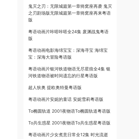
鬼灭之刃：无限城篇第一章猗窝座再袭 鬼灭
之刃剧场版无限城篇第一章猗窝座再来粤语
版
粤语动画片咔嗒咔嗒全24集 废渊战鬼粤语
版
粤语动画电影海绵宝宝：深海寻宝 海绵宝
宝：深海大冒险粤语版
粤语动画片银河铁道物语无尽星痕全4集 银
河铁道物语被时间遗忘的行星粤语版
超人狄奥 提欧奥特曼粤语版
粤语动画片安妮的童话 安妮雪莉粤语版
To椭圆轨道 2001夜物语To椭圆轨道粤语版
To共生惑星 2001夜物语To共生惑星粤语版
粤语动画片少女煮意日常全12集 时光流逝