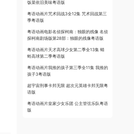
饭菜依旧美味粤语版
粤语动画片咒术回战3全12集 咒术回战第三
季粤语版
粤语动画电影名侦探柯南：独眼的残像 名侦
探柯南剧场版第28部：独眼的残像粤语版
粤语动画片天才高球少女第二季全13集 蜻
蛉高球第二季粤语版
粤语动画片我推的孩子第三季全11集 我推的
孩子3粤语版
超宇宙刑事卡邦无限 超次元英雄卡邦无限粤
语版
粤语动画片皇家少女乐团 公主管弦乐队粤语
版