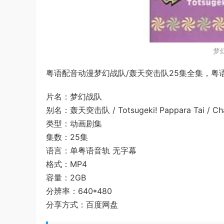
梦
粤语配音动漫梦幻战队/轰天突击队25集全集，粤语
片名：梦幻战队
别名：轰天突击队 / Totsugeki! Pappara Tai / Char
类型：动画剧集
集数：25集
语言：单粤语音轨 无字幕
格式：MP4
容量：2GB
分辨率：640*480
分享方式：百度网盘