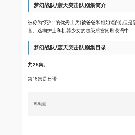
梦幻战队/轰天突击队剧集简介
被称为“死神”的优秀士兵(被爸爸和姐姐逼的),
官、迷糊护士和机器少女的超级后宫闹剧漩涡中
梦幻战队/轰天突击队剧集目录
共25集。
第16集是日语
粤动画