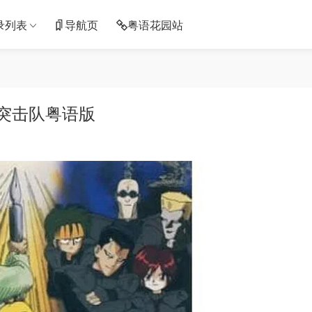
录列表
导航页
粤语花园站
天突击队粤语版