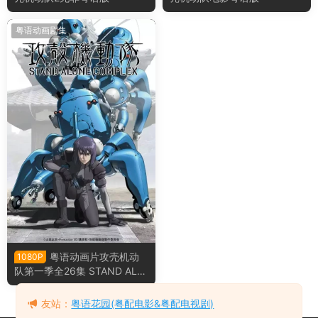
粤语动画剧集
粤语动画片攻壳机动
1080P
队第一季全26集 STAND ALO
NE COMPLEX粤语版
友站：
粤语花园(粤配电影&粤配电视剧)