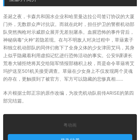
圣诞之夜，卡森共和国水企业和哈里曼达拉公司签订协议的大厦
门外，无数群众声讨抗议。而就在此时，担任护卫的警察机动部
队突然掏枪对示威群众展开无差别屠杀。血腥恐怖的事件背后，
神秘病毒“火种”若隐若现。在与不明敌人对决过程中，草薙素子
和独立机动部队的同伴们救下了全身义体的少女津田艾玛，其身
上似乎隐藏着利用虚拟记忆进行恐怖活动的事实。公安9课课长
荒卷大辅拒绝将其交给陆军情报部穗积上校，而是命令草薙将艾
玛护送至501机关接受调查。草薙在少女身上不仅发现两个灵魂
的存在，更触摸到了被官方、军方可以隐藏的悲惨真相……
本片根据士郎正宗的原作改编，为攻壳机动队前传ARISE的第四
部完结篇。
粤动画