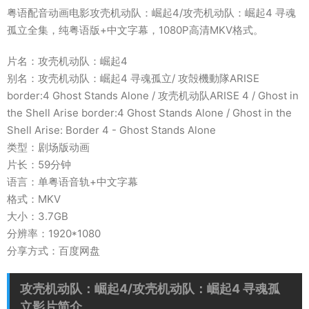
粤语配音动画电影攻壳机动队：崛起4/攻壳机动队：崛起4 寻魂
孤立全集，纯粤语版+中文字幕，1080P高清MKV格式。
片名：攻壳机动队：崛起4
别名：攻壳机动队：崛起4 寻魂孤立/ 攻殻機動隊ARISE
border:4 Ghost Stands Alone / 攻壳机动队ARISE 4 / Ghost in
the Shell Arise border:4 Ghost Stands Alone / Ghost in the
Shell Arise: Border 4 - Ghost Stands Alone
类型：剧场版动画
片长：59分钟
语言：单粤语音轨+中文字幕
格式：MKV
大小：3.7GB
分辨率：1920*1080
分享方式：百度网盘
攻壳机动队：崛起4/攻壳机动队：崛起4 寻魂孤
立影片简介