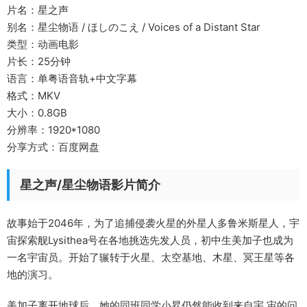
片名：星之声
别名：星尘物语 / ほしのこえ / Voices of a Distant Star
类型：动画电影
片长：25分钟
语言：单粤语音轨+中文字幕
格式：MKV
大小：0.8GB
分辨率：1920*1080
分享方式：百度网盘
星之声/星尘物语影片简介
故事始于2046年，为了追捕侵袭火星的外星人多鲁米斯星人，宇
宙探索舰Lysithea号在各地挑选先发人员，初中生美加子也成为
一名宇宙员。开始了辗转于火星、太空基地、木星、冥王星等各
地的演习。
美加子离开地球后，她的同班同学小昇仍然能收到来自宇 宙的问