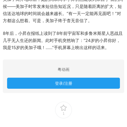
候——美加子时常发来短信告知近况，只是随着距离的扩大，短
信送达地球的时间就会越来越长。“有一天一定能再见面吧！”对
方都这么想着。可是，美加子终于杳无音信了。
8年后，小昇在报纸上读到了8年前宇宙军和多鲁米斯星人恶战且
几乎无人生还的新闻。此时手机突然响了：“24岁的小昇你好，
我是15岁的美加子哦！……”手机屏幕上映出这样的话来。
粤动画
登录/注册
1