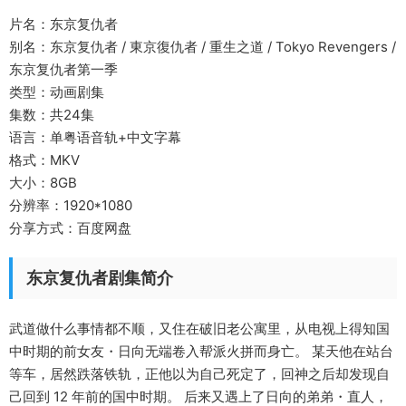
片名：东京复仇者
别名：东京复仇者 / 東京復仇者 / 重生之道 / Tokyo Revengers /
东京复仇者第一季
类型：动画剧集
集数：共24集
语言：单粤语音轨+中文字幕
格式：MKV
大小：8GB
分辨率：1920*1080
分享方式：百度网盘
东京复仇者剧集简介
武道做什么事情都不顺，又住在破旧老公寓里，从电视上得知国
中时期的前女友・日向无端卷入帮派火拼而身亡。 某天他在站台
等车，居然跌落铁轨，正他以为自己死定了，回神之后却发现自
己回到 12 年前的国中时期。 后来又遇上了日向的弟弟・直人，