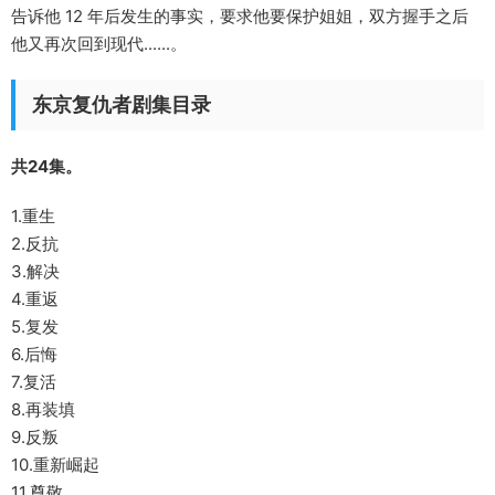
告诉他 12 年后发生的事实，要求他要保护姐姐，双方握手之后
他又再次回到现代......。
东京复仇者剧集目录
共24集。
1.重生
2.反抗
3.解决
4.重返
5.复发
6.后悔
7.复活
8.再装填
9.反叛
10.重新崛起
11.尊敬