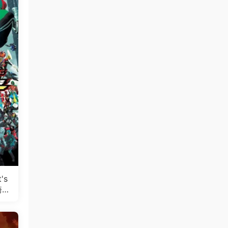
's
骑士