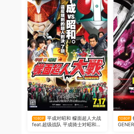
平成对昭和 幪面超人大战
1080P
1080P
feat.超级战队 平成骑士对昭和骑
GENE
士 假面骑士大战 feat.超级战队粤
粤语版