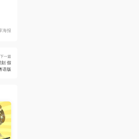
享海报
下一篇
时刻 假
粤语版