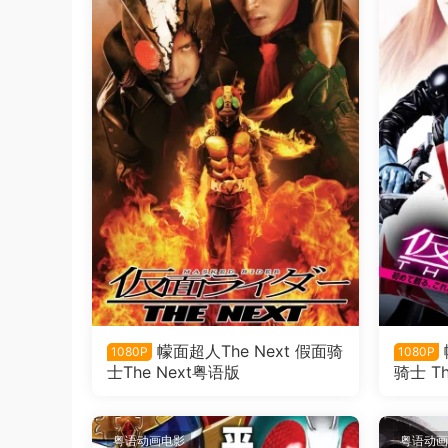
幪面超人The Next 假面骑
1080P
1080P
士The Next粤语版
骑士 Th
粤语动画电影
粤语动画