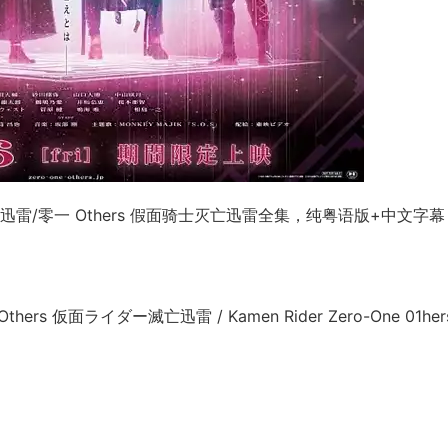
人灭亡迅雷/零一 Others 假面骑士灭亡迅雷全集，纯粤语版+中文字
rs 仮面ライダー滅亡迅雷 / Kamen Rider Zero-One 01hers