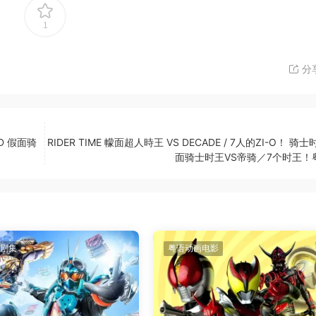
1
分
LD 假面骑
RIDER TIME 幪面超人時王 VS DECADE / 7人的ZI-O！ 骑士
面骑士时王VS帝骑／7个时王！
剧集
粤语动画电影