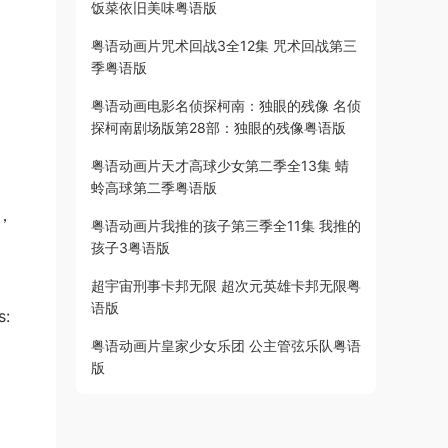
饭菜依旧美味粤语版
粤语动画片咒术回战3全12集 咒术回战第三
季粤语版
粤语动画电影名侦探柯南：独眼的残像 名侦
探柯南剧场版第28部：独眼的残像粤语版
粤语动画片天才高球少女第二季全13集 蜻
蛉高球第二季粤语版
幕，
粤语动画片我推的孩子第三季全11集 我推的
孩子3粤语版
超宇宙刑事卡邦无限 超次元英雄卡邦无限粤
语版
:
粤语动画片皇家少女乐团 公主管弦乐队粤语
版