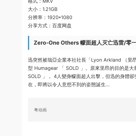
格式：MKV
大小：1.21GB
分辨率：1920*1080
分享方式：百度网盘
Zero-One Others 幪面超人灭亡迅雷/
迅突然被哉亞企業本社社長「Lyon Arkland
型 Humagear 「 SOLD 」。原來里昂的目
SOLD 」， 4人變身幪面超人出擊，但迅的身
在，即將以令人意想不到的姿態誕生…
粤动画