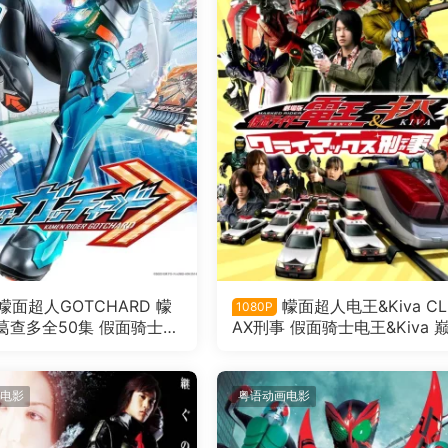
幪面超人GOTCHARD 幪
幪面超人电王&Kiva CL
1080P
葛查多全50集 假面骑士歌
AX刑事 假面骑士电王&Kiva 
语版
刑事粤语版
电影
粤语动画电影