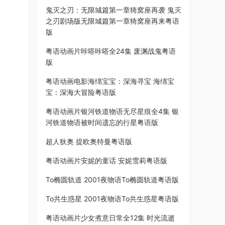
鬼灭之刃：无限城篇第一章猗窝座再袭 鬼灭
之刃剧场版无限城篇第一章猗窝座再来粤语
版
粤语动画片咔嗒咔嗒全24集 废渊战鬼粤语
版
粤语动画电影海绵宝宝：深海寻宝 海绵宝
宝：深海大冒险粤语版
粤语动画片银河铁道物语无尽星痕全4集 银
河铁道物语被时间遗忘的行星粤语版
超人狄奥 提欧奥特曼粤语版
粤语动画片安妮的童话 安妮雪莉粤语版
To椭圆轨道 2001夜物语To椭圆轨道粤语版
To共生惑星 2001夜物语To共生惑星粤语版
粤语动画片少女煮意日常全12集 时光流逝