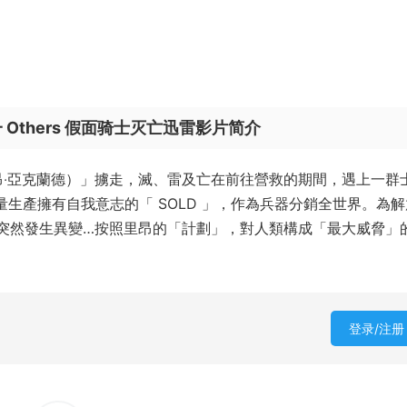
零一 Others 假面骑士灭亡迅雷影片简介
 （里昂‧亞克蘭德）」擄走，滅、雷及亡在前往營救的期間，遇上一群
的是大量生產擁有自我意志的「 SOLD 」，作為兵器分銷全世界。為
體卻突然發生異變…按照里昂的「計劃」，對人類構成「最大威脅」
登录/注册