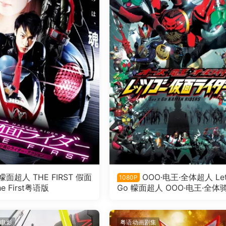
幪面超人 THE FIRST 假面
OOO·电王·全体超人 Let
1080P
e First粤语版
Go 幪面超人 OOO·电王·全体
Let's Go 假面骑士粤语版
电影
粤语动画剧集