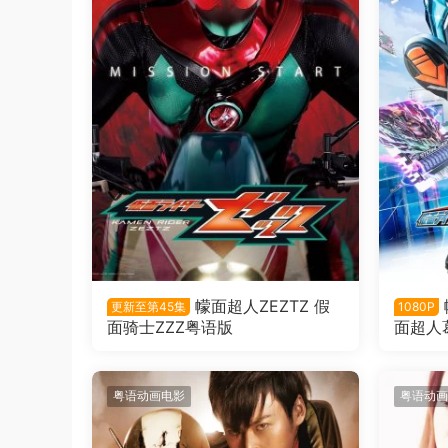
幪面超人ZEZTZ 假
更新至第45集
1080P
面骑士ZZZ粤语版
面超人
查德粤
粤语动画电影
粤语动画