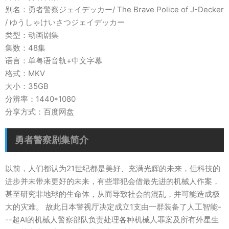
别名：勇者警察ジェイデッカー/ The Brave Police of J-Decker
/ ゆうしゃけいさつジェイデッカー
类型：动画剧集
集数：48集
语言：单粤语音轨+中文字幕
格式：MKV
大小：35GB
分辨率：1440*1080
分享方式：百度网盘
勇者警察剧集简介
以前，人们都认为21世纪都是美好、充满光辉的未来，但科技的
进步并未带来更好的未来，有些罪犯会借最先进的机械人作案，
甚至研究非地球的生命体，从而导致社会的混乱，并可能造成极
大的灾难。 故此日本警视厅决定成立1支由一群装备了人工智能-
--超AI的机械人警察部队负责处理各种机械人罪案及所有外星生