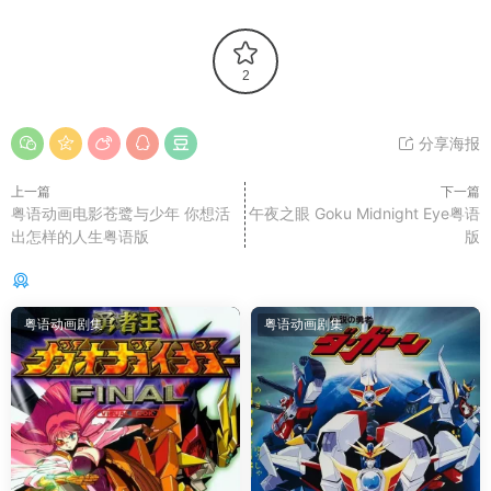
2
分享海报
上一篇
下一篇
粤语动画电影苍鹭与少年 你想活
午夜之眼 Goku Midnight Eye粤语
出怎样的人生粤语版
版
你可能还感兴趣的
粤语动画剧集
粤语动画剧集