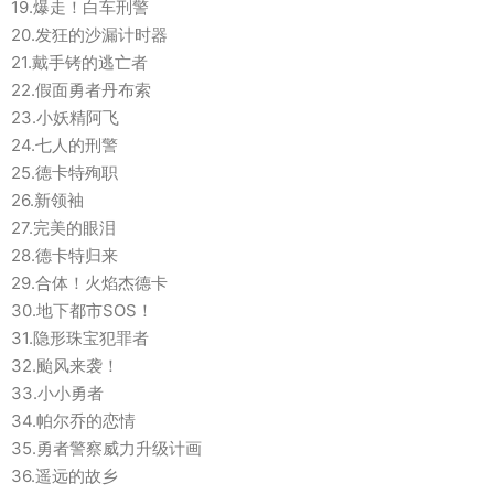
19.爆走！白车刑警
20.发狂的沙漏计时器
21.戴手铐的逃亡者
22.假面勇者丹布索
23.小妖精阿飞
24.七人的刑警
25.德卡特殉职
26.新领袖
27.完美的眼泪
28.德卡特归来
29.合体！火焰杰德卡
30.地下都市SOS！
31.隐形珠宝犯罪者
32.颱风来袭！
33.小小勇者
34.帕尔乔的恋情
35.勇者警察威力升级计画
36.遥远的故乡