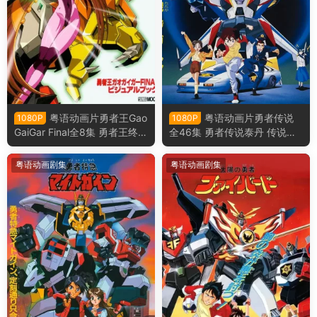
粤语动画片勇者王Gao
粤语动画片勇者传说
1080P
1080P
GaiGar Final全8集 勇者王终极
全46集 勇者传说泰丹 传说勇
任务 勇者王FINAL粤语版
者达钢粤语版
粤语动画剧集
粤语动画剧集