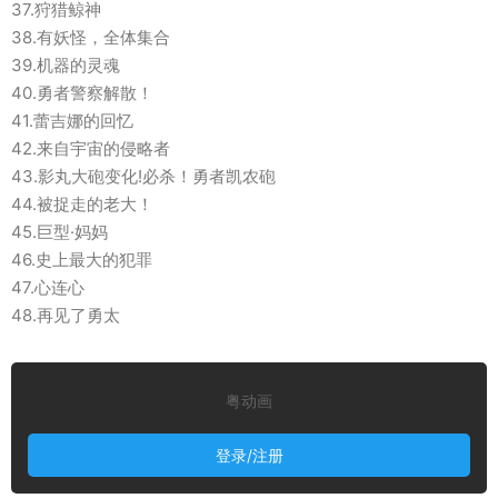
37.狩猎鲸神
38.有妖怪，全体集合
39.机器的灵魂
40.勇者警察解散！
41.蕾吉娜的回忆
42.来自宇宙的侵略者
43.影丸大砲变化!必杀！勇者凯农砲
44.被捉走的老大！
45.巨型·妈妈
46.史上最大的犯罪
47.心连心
48.再见了勇太
粤动画
登录/注册