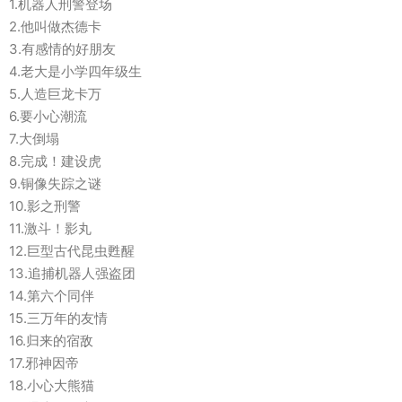
1.机器人刑警登场
2.他叫做杰德卡
3.有感情的好朋友
4.老大是小学四年级生
5.人造巨龙卡万
6.要小心潮流
7.大倒塌
8.完成！建设虎
9.铜像失踪之谜
10.影之刑警
11.激斗！影丸
12.巨型古代昆虫甦醒
13.追捕机器人强盗团
14.第六个同伴
15.三万年的友情
16.归来的宿敌
17.邪神因帝
18.小心大熊猫