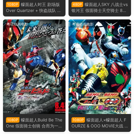
幪面超人时王 剧场版
幪面超人SKY 八战士vs
1080P
480P
Over Quartzer + 快盗战队 鲁
银河王 假面骑士天空骑士 8大
邦战士 VS 警察战队 巡逻战士
骑士vs银河王粤语版
en film粤语版
粤语动画电影
粤语动画电影
幪面超人Build Be The
幪面超人×幪面超人 F
1080P
1080P
One 假面骑士创骑 合而为一粤
OURZE & OOO MOVIE大战 M
语版
EGA MAX 假面骑士×假面骑士