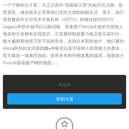
一个宁静的日子里，天之川高中“假面骑士部”的如月弦太朗、歌
星贤吾、城岛悠木正享受他们无忧无虑的校园生活。某天，他们
突然被前外太空技术开发机构（OSTO）的继任组织OSTO
Legacy本部长秘书白山静召唤。原来两个Alicia开发的宇宙铁人
地龙和天龙拥有自我意识，正抓紧研制超重力炮卫星兵器XVII，
极大威胁着地球乃至宇宙的安全。在前往本部的途中，他们遭到
Alicia联邦的女间谍因娜•布林克以及宇宙铁人暗黑骑士的袭击，
双方爆发一场激烈混战。前所未有和扑朔迷离的战局，假面骑士
Fourze面临最严峻的挑战……
粤动画
登录/注册