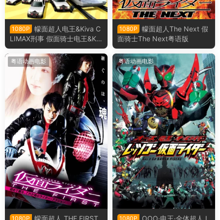
幪面超人电王&Kiva C
幪面超人The Next 假
1080P
1080P
LIMAX刑事 假面骑士电王&Kiv
面骑士The Next粤语版
a 巅峰刑事粤语版
粤语动画电影
粤语动画电影
幪面超人 THE FIRST
OOO·电王·全体超人 L
1080P
1080P