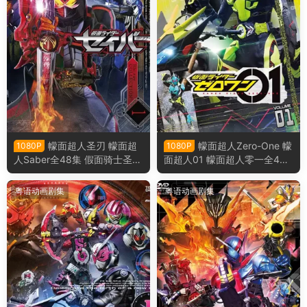
幪面超人圣刃 幪面超
幪面超人Zero-One 幪
1080P
1080P
人Saber全48集 假面骑士圣刃
面超人01 幪面超人零一全46
假面骑士Saber粤语版
集 假面骑士Zero-One 假面骑
士01 假面骑士零一 粤语版
粤语动画剧集
粤语动画剧集