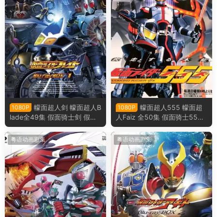
幪面超人剑 幪面超人B
幪面超人555 幪面超
1080P
1080P
lade全49集 假面骑士剑 假面
人Faiz 全50集 假面骑士555
骑士Blade粤语版
假面骑士Faiz粤语版
粤语动画剧集
粤语动画剧集