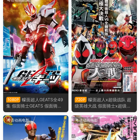
幪面超人GEATS全49
幪面超人x超级战队 超
1080P
720P
集 假面骑士GEATS 假面骑士
级英雄大战 假面骑士x超级战
极狐粤语版
队 超级英雄大战粤语版
粤语动画电影
粤语动画电影