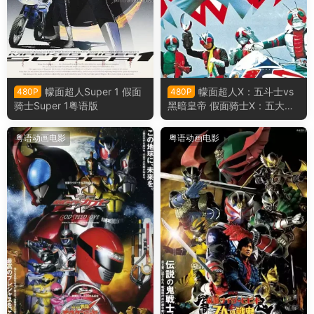
幪面超人Super 1 假面
幪面超人X：五斗士vs
480P
480P
骑士Super 1粤语版
黑暗皇帝 假面骑士X：五大骑
士对黑暗王粤语版
粤语动画电影
粤语动画电影