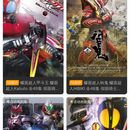
幪面超人甲斗王 幪面
幪面超人响鬼 幪面超
1080P
1080P
超人Kabuto 全49集 假面骑士
人HIBIKI 全48集 假面骑士响
甲斗王 假面骑士Kabuto粤语
鬼 假面骑士HIBIKI粤语版
版
粤语动画剧集
粤语动画剧集