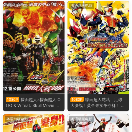
OOO & FOURZE MOVIE大战
粤语动画电影
粤语动画电影
MEGA MAX粤语版
幪面超人×幪面超人 O
幪面超人铠武：足球
1080P
1080P
OO & W feat. Skull Movie 大
大决战！黄金果实争夺杯！ 假
战 Core 假面骑士×假面骑士 O
面骑士铠武：足球大决战！黄
OO & W feat. Skull Movie 大
金果实争夺杯！粤语版
粤语动画电影
粤语动画电影
战 Core粤语版