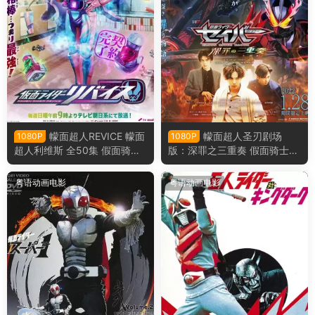
幪面超人REVICE 幪面
幪面超人圣刃剧场
1080P
1080P
超人利维斯 全50集 假面骑士R
版：深罪之三重奏 假面骑士圣
evice 假面骑士利维斯粤语版
刃剧场版：深罪的三重奏粤语
版
粤语动画电影
粤语动画电影