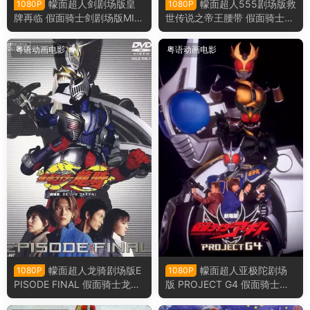
幪面超人剑剧场版皇
幪面超人555剧场版救
1080P
1080P
牌再临 假面骑士剑剧场版MIS
世传说之帝王腰带 假面骑士5
SING ACE粤语版
55剧场版消失的天堂粤语版
粤语动画电影
粤语动画电影
幪面超人龙骑剧场版E
幪面超人亚极陀剧场
1080P
1080P
PISODE FINAL 假面骑士龙骑
版 PROJECT G4 假面骑士亚
剧场版EPISODE FINAL粤语版
极陀剧场版G4计划粤语版