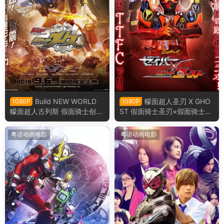
Build NEW WORLD
幪面超人圣刃 X GHO
1080P
1080P
幪面超人古列斯 假面骑士创骑
ST 假面骑士圣刃×假面骑士gh
新世界 假面骑士格里斯粤语版
ost粤语版
粤语动画电影
粤语动画电影