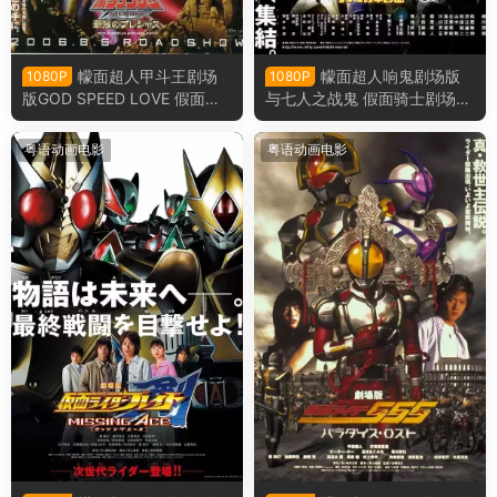
幪面超人甲斗王剧场
幪面超人响鬼剧场版
1080P
1080P
版GOD SPEED LOVE 假面骑
与七人之战鬼 假面骑士剧场版
士甲斗王剧场版 神明·速度·爱
响鬼与七战鬼粤语版
情粤语版
粤语动画电影
粤语动画电影