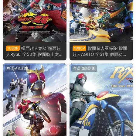
幪面超人龙骑 幪面超
幪面超人亚极陀 幪面
1080P
1080P
人Ryuki 全50集 假面骑士龙骑
超人AGITO 全51集 假面骑士
假面骑士Ryuki粤语版
亚极陀 假面骑士AGITO 粤语
版
粤语动画剧集
粤语动画剧集