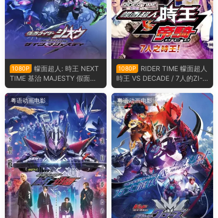
幪面超人: 時王 NEXT
RIDER TIME 幪面超人
1080P
1080P
TIME 基治 MAJESTY 假面骑
時王 VS DECADE / 7人的ZI-
士时王：盖茨王权粤语版
O！ 骑士时刻 假面骑士时王V
S帝骑／7个时王！粤语版
粤语动画电影
粤语动画电影