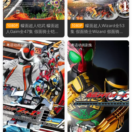
幪面超人铠武 幪面超
幪面超人Wizard全53
1080P
1080P
人Gaim全47集 假面骑士铠武
集 假面骑士Wizard 假面骑士
假面骑士Gaim粤语版
巫骑粤语版
粤语动画剧集
粤语动画剧集