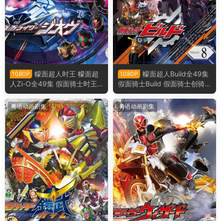
幪面超人时王 幪面超
幪面超人Build全49集
1080P
1080P
人Zi-O全49集 假面骑士时王
假面骑士Build 假面骑士创骑
假面骑士Zi-O粤语版
粤语版
粤语动画剧集
粤语动画剧集