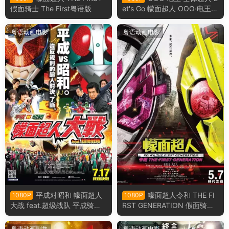
假面骑士 The First粤语版
et's Go 幪面超人 OOO·电王·
全体骑士 Let's Go 假面骑士粤
语版
粤语动画电影
粤语动画电影
平成对昭和 幪面超人
幪面超人令和 THE FI
1080P
1080P
大战 feat.超级战队 平成骑士
RST GENERATION 假面骑士
对昭和骑士 假面骑士大战 fea
令和初代粤语版
t.超级战队粤语版
粤语动画剧集
粤语动画电影