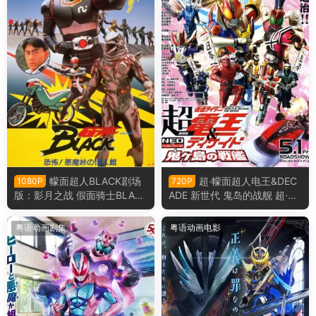
幪面超人BLACK剧场
超·幪面超人电王&DEC
1080P
720P
版：影月之战 假面骑士BLAC
ADE 新世代 鬼岛的战舰 超·假
K剧场版 恐怖！恶魔山山顶的
面骑士电王&Decade 新世代
怪人馆粤语版
鬼之岛的战舰粤语版
粤语动画剧集
粤语动画电影