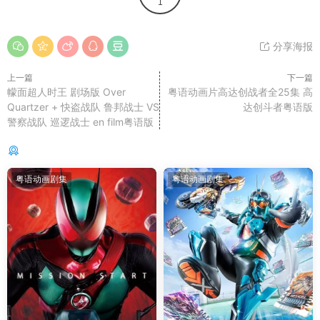
1
分享海报
上一篇
下一篇
幪面超人时王 剧场版 Over
粤语动画片高达创战者全25集 高
Quartzer + 快盗战队 鲁邦战士 VS
达创斗者粤语版
警察战队 巡逻战士 en film粤语版
你可能还感兴趣的
粤语动画剧集
粤语动画剧集