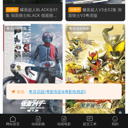
幪面超人BLACK全51
幪面超人V3全52集 假
1080P
1080P
集 假面骑士BLACK 假面骑士
面骑士V3粤语版
暗日粤语版
粤语动画剧集
粤语动画电影
友站：
粤语花园(粤配电影&粤配电视剧)
幪面超人 假面骑士粤
幪面超人KIVA 魔界城
1080P
1080P
网站首页
动画剧集
动画电影
提交工单
我的
语版
之王 假面骑士Kiva 魔界城之