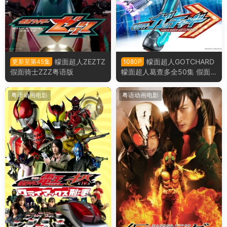
幪面超人ZEZTZ
幪面超人GOTCHARD
更新至第45集
1080P
假面骑士ZZZ粤语版
幪面超人葛查多全50集 假面
骑士歌查德粤语版
粤语动画电影
粤语动画电影