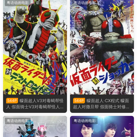
粤语动画电影
粤语动画电影
幪面超人V3对毒蝎帮怪
幪面超人·CX程式 幪面
544P
544P
人 假面骑士V3对毒蝎帮怪人
超人对撒旦帮 假面骑士对修卡
粤语版
粤语版
粤语动画电影
粤语动画电影