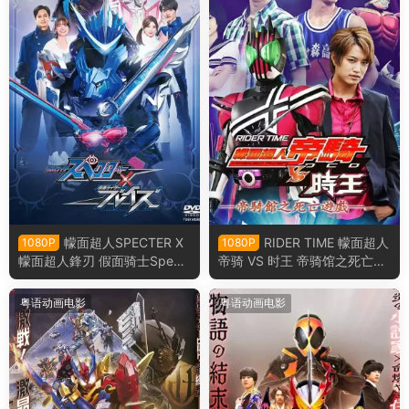
幪面超人SPECTER X
RIDER TIME 幪面超人
1080P
1080P
幪面超人鋒刃 假面骑士Spect
帝骑 VS 时王 帝骑馆之死亡游
er × Blades粤语版
戏 骑士时刻 假面骑士帝骑VS
时王 帝骑馆的死亡游戏粤语版
粤语动画电影
粤语动画电影