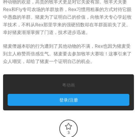
种动物的欢迎，高贵的牧羊犬更是对它关爱有加。牧羊犬夫妻
Rex和Fly专司农场的羊群放养，Rex习惯用粗暴的方式对待它眼
中愚蠢的羊群。猪麦为了证明自己的价值，向牧羊犬专心学起牧
羊技术，不料从Rex那里学来的强硬招数却在羊群面前失了灵。
幸好猪麦渐渐掌握了门道，技术进步迅速。
猪麦僭越本职的行为遭到了其他动物的不满，Rex也因为猪麦受
到主人称赞而倍感生气。猪麦要去参加牧羊大赛啦！这事引来了
众人嘲笑，却给了猪麦一个证明自己的机会。
粤动画
登录/注册
3