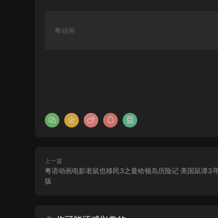
粤动画
上一篇
粤语动画电影老鼠也移民3之曼哈顿岛历险记 美国鼠谭3
版