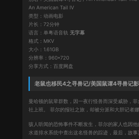
An American Tail IV
类型：动画电影
片长：72分钟
语言：单粤语音轨
无字幕
格式：MKV
大小：1.61GB
分辨率：960*720
分享方式：百度网盘
老鼠也移民4之寻兽记/美国鼠谭4寻兽记
曼哈顿的鼠辈群数，因一夜行怪兽而深受威胁，菲
社上班。 菲尔的报社之旅，却被分派和大胆记者
骇人听闻的恐怖事件不断发生，菲尔的家人也因他
水道排水系统中查出这名怪兽的踪迹，最后，故事