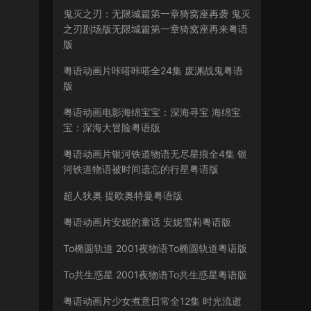
鬼灭之刃：无限城篇第一章猗窝座再袭 鬼灭
之刃剧场版无限城篇第一章猗窝座再来粤语
版
粤语动画片咔嗒咔嗒全24集 废渊战鬼粤语
版
粤语动画电影海绵宝宝：深海寻宝 海绵宝
宝：深海大冒险粤语版
粤语动画片银河铁道物语无尽星痕全4集 银
河铁道物语被时间遗忘的行星粤语版
超人狄奥 提欧奥特曼粤语版
粤语动画片安妮的童话 安妮雪莉粤语版
To椭圆轨道 2001夜物语To椭圆轨道粤语版
To共生惑星 2001夜物语To共生惑星粤语版
粤语动画片少女煮意日常全12集 时光流逝