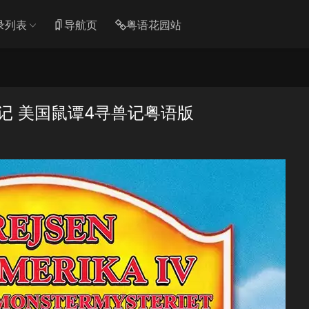
录列表
导航页
粤语花园站
记 美国鼠谭4寻兽记粤语版