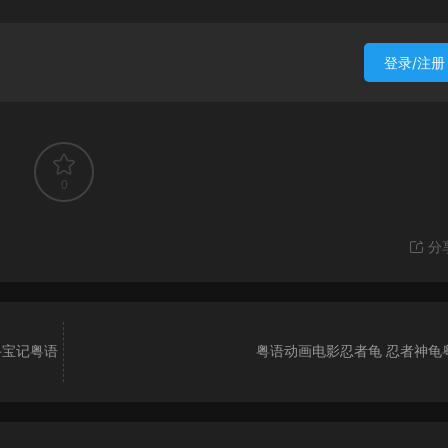
登录/注册
0
分
寻宝记粤语
粤语动画电影忍者龟 忍者神龟