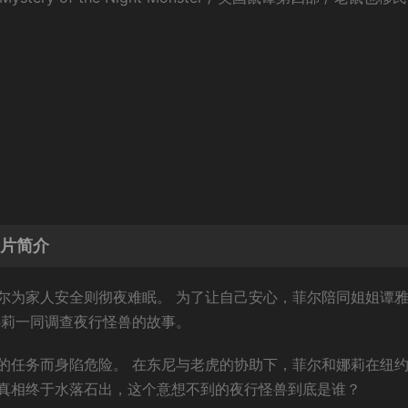
影片简介
尔为家人安全则彻夜难眠。 为了让自己安心，菲尔陪同姐姐谭
娜莉一同调查夜行怪兽的故事。
的任务而身陷危险。 在东尼与老虎的协助下，菲尔和娜莉在纽
真相终于水落石出，这个意想不到的夜行怪兽到底是谁？