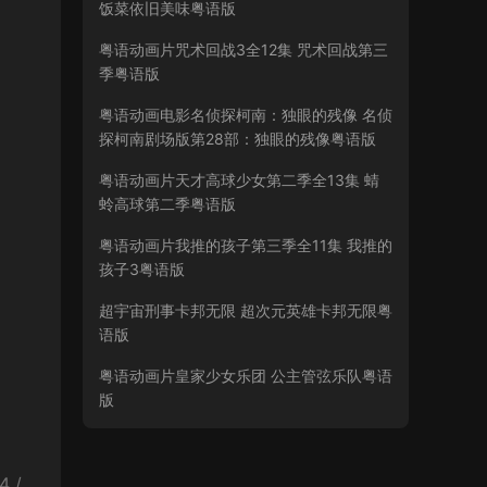
饭菜依旧美味粤语版
粤语动画片咒术回战3全12集 咒术回战第三
季粤语版
粤语动画电影名侦探柯南：独眼的残像 名侦
探柯南剧场版第28部：独眼的残像粤语版
粤语动画片天才高球少女第二季全13集 蜻
蛉高球第二季粤语版
粤语动画片我推的孩子第三季全11集 我推的
孩子3粤语版
超宇宙刑事卡邦无限 超次元英雄卡邦无限粤
语版
粤语动画片皇家少女乐团 公主管弦乐队粤语
版
4 /